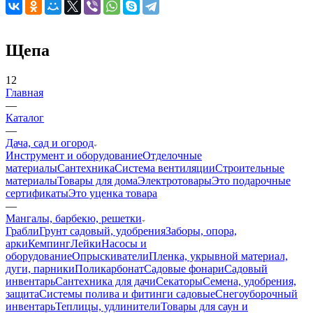
Щепа
12
Главная
—
Каталог
—
Дача, сад и огород
Инструмент и оборудование
Отделочные
материалы
Сантехника
Система вентиляции
Строительные
материалы
Товары для дома
Электротовары
Это подарочные
сертификаты
Это уценка товара
—
Мангалы, барбекю, решетки
Грабли
Грунт садовый, удобрения
Заборы, опора,
арки
Кемпинг
Лейки
Насосы и
оборудование
Опрыскиватели
Пленка, укрывной материал,
дуги, парники
Поликарбонат
Садовые фонари
Садовый
инвентарь
Сантехника для дачи
Секаторы
Семена, удобрения,
защита
Системы полива и фитинги садовые
Снегоуборочный
инвентарь
Теплицы, удлинители
Товары для саун и