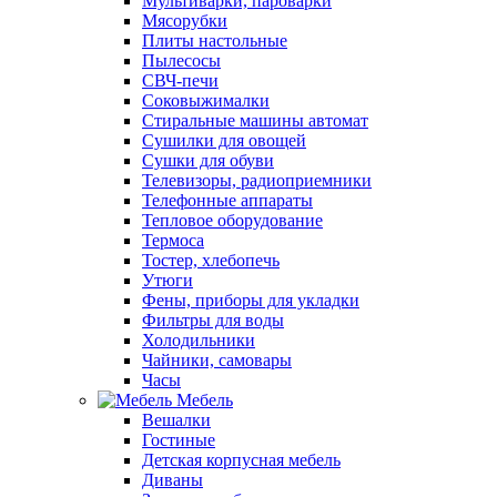
Мультиварки, пароварки
Мясорубки
Плиты настольные
Пылесосы
СВЧ-печи
Соковыжималки
Стиральные машины автомат
Сушилки для овощей
Сушки для обуви
Телевизоры, радиоприемники
Телефонные аппараты
Тепловое оборудование
Термоса
Тостер, хлебопечь
Утюги
Фены, приборы для укладки
Фильтры для воды
Холодильники
Чайники, самовары
Часы
Мебель
Вешалки
Гостиные
Детская корпусная мебель
Диваны