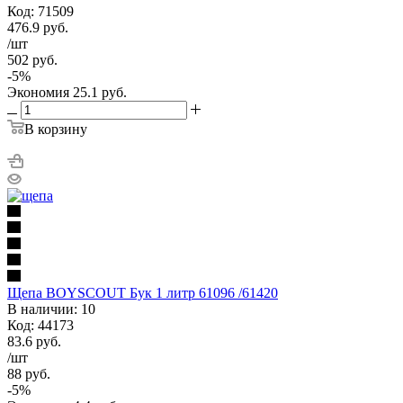
Код: 71509
476.9
руб.
/шт
502
руб.
-
5
%
Экономия
25.1
руб.
В корзину
Щепа BOYSCOUT Бук 1 литр 61096 /61420
В наличии: 10
Код: 44173
83.6
руб.
/шт
88
руб.
-
5
%