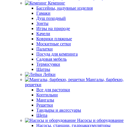
Кемпинг
Бассейны, надувные изделия
Гамаки
Душ походный
Зонты
Игры на природе
Качели
Коврики пляжные
Москитные сетки
Палатки
Посуда для кемпинга
Садовая мебель
Термосумки
Шатры
Лейки
Мангалы, барбекю,
решетки
Все для растопки
Коптильни
Мангалы
Решетки
Тандыры и аксессуары
Щепа
Насосы и оборудование
Насосы, станции, гидроаккумуляторы