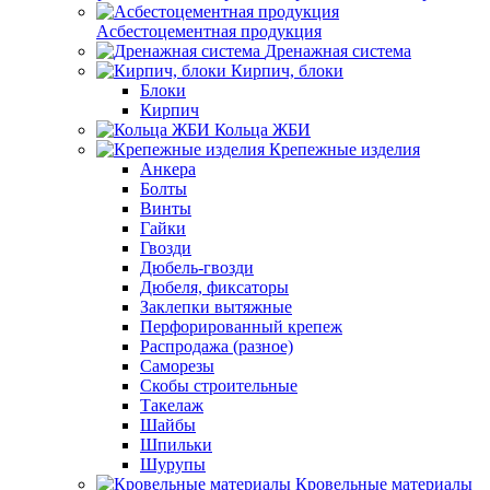
Асбестоцементная продукция
Дренажная система
Кирпич, блоки
Блоки
Кирпич
Кольца ЖБИ
Крепежные изделия
Анкера
Болты
Винты
Гайки
Гвозди
Дюбель-гвозди
Дюбеля, фиксаторы
Заклепки вытяжные
Перфорированный крепеж
Распродажа (разное)
Саморезы
Скобы строительные
Такелаж
Шайбы
Шпильки
Шурупы
Кровельные материалы