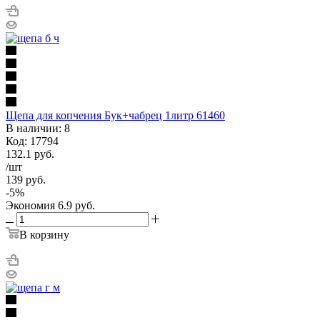
Щепа для копчения Бук+чабрец 1литр 61460
В наличии: 8
Код: 17794
132.1
руб.
/шт
139
руб.
-
5
%
Экономия
6.9
руб.
В корзину