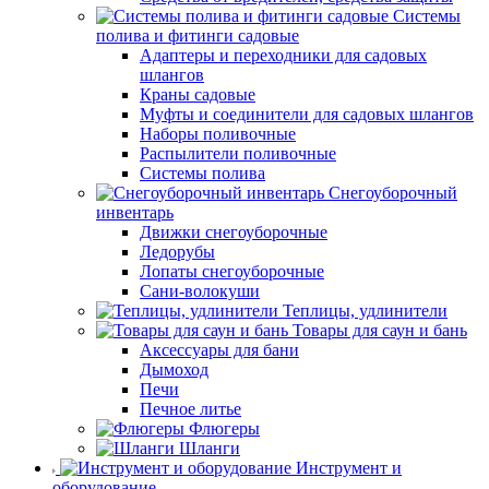
Системы
полива и фитинги садовые
Адаптеры и переходники для садовых
шлангов
Краны садовые
Муфты и соединители для садовых шлангов
Наборы поливочные
Распылители поливочные
Системы полива
Снегоуборочный
инвентарь
Движки снегоуборочные
Ледорубы
Лопаты снегоуборочные
Сани-волокуши
Теплицы, удлинители
Товары для саун и бань
Аксессуары для бани
Дымоход
Печи
Печное литье
Флюгеры
Шланги
Инструмент и
оборудование