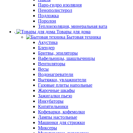
Паро-гидро изоляция
Пенополистерол
Подложка
Поролон
Теплоизоляция, минеральная вата
Товары для дома
Бытовая техника
Акустика
Блендер
Бритвы, эпиляторы
Вафельницы, шашлычницы
Вентиляторы
Весы
Водонагреватели
Вытяжки, увлажнители
Газовые плиты напольные
Жарочные шкафы
Зажигалки пьезо
Инкубаторы
Кипятильники
Кофеварки, кофемолки
Лампы настольные
Машинки для стрижки
Миксеры