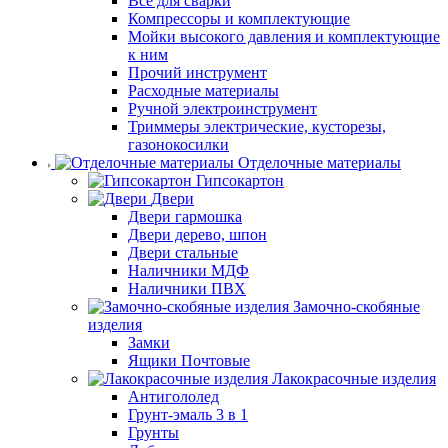
Все для сварки
Компрессоры и комплектующие
Мойки высокого давления и комплектующие
к ним
Прочий инструмент
Расходные материалы
Ручной электроинструмент
Триммеры электрические, кусторезы,
газонокосилки
Отделочные материалы
Гипсокартон
Двери
Двери гармошка
Двери дерево, шпон
Двери стальные
Наличники МДФ
Наличники ПВХ
Замочно-скобяные
изделия
Замки
Ящики Почтовые
Лакокрасочные изделия
Антигололед
Грунт-эмаль 3 в 1
Грунты