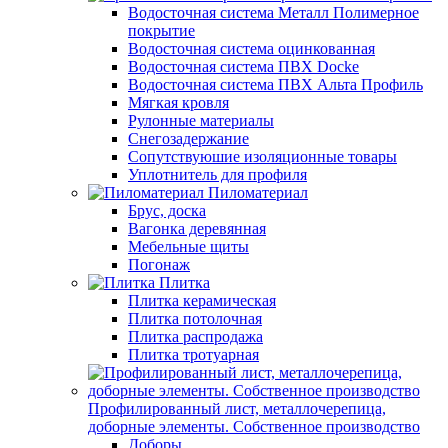
Водосточная система Металл Полимерное
покрытие
Водосточная система оцинкованная
Водосточная система ПВХ Docke
Водосточная система ПВХ Альта Профиль
Мягкая кровля
Рулонные материалы
Снегозадержание
Сопутствуюшие изоляционные товары
Уплотнитель для профиля
Пиломатериал
Брус, доска
Вагонка деревянная
Мебельные щиты
Погонаж
Плитка
Плитка керамическая
Плитка потолочная
Плитка распродажа
Плитка тротуарная
Профилированный лист, металлочерепица,
доборные элементы. Собственное производство
Доборы