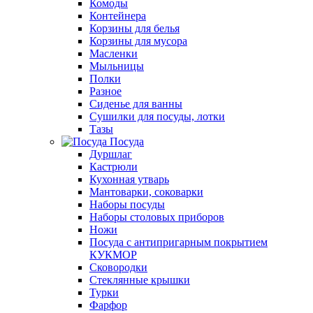
Комоды
Контейнера
Корзины для белья
Корзины для мусора
Масленки
Мыльницы
Полки
Разное
Сиденье для ванны
Сушилки для посуды, лотки
Тазы
Посуда
Дуршлаг
Кастрюли
Кухонная утварь
Мантоварки, соковарки
Наборы посуды
Наборы столовых приборов
Ножи
Посуда с антипригарным покрытием
КУКМОР
Сковородки
Стеклянные крышки
Турки
Фарфор