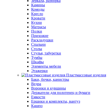
Зеркала, разборка
Камины
Комоды
Кресло
Кровати
Кухни
Матрасы
Полки
Прихожие
Раскладушки
Спальни
Столы
Стулья, табуретки
Тумбы
Шкафы
Элементы мебели
Этажерки
Пластмассовые изделия
Баки, бочки, канистры
Ведра
Воронки и кувшины
Держатели для полотенец и бумаги
Емкости
Ершики и комплекты, вантуз
Кашпо