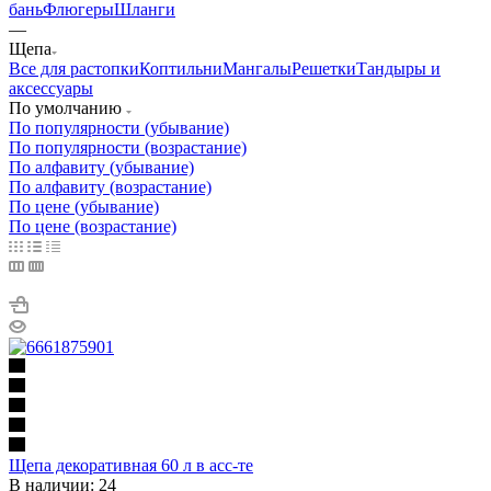
бань
Флюгеры
Шланги
—
Щепа
Все для растопки
Коптильни
Мангалы
Решетки
Тандыры и
аксессуары
По умолчанию
По популярности (убывание)
По популярности (возрастание)
По алфавиту (убывание)
По алфавиту (возрастание)
По цене (убывание)
По цене (возрастание)
Щепа декоративная 60 л в асс-те
В наличии: 24