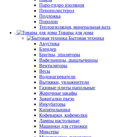
Паро-гидро изоляция
Пенополистерол
Подложка
Поролон
Теплоизоляция, минеральная вата
Товары для дома
Бытовая техника
Акустика
Блендер
Бритвы, эпиляторы
Вафельницы, шашлычницы
Вентиляторы
Весы
Водонагреватели
Вытяжки, увлажнители
Газовые плиты напольные
Жарочные шкафы
Зажигалки пьезо
Инкубаторы
Кипятильники
Кофеварки, кофемолки
Лампы настольные
Машинки для стрижки
Миксеры