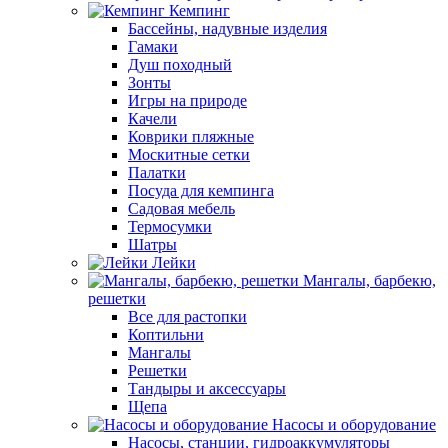
Кемпинг
Бассейны, надувные изделия
Гамаки
Душ походный
Зонты
Игры на природе
Качели
Коврики пляжные
Москитные сетки
Палатки
Посуда для кемпинга
Садовая мебель
Термосумки
Шатры
Лейки
Мангалы, барбекю,
решетки
Все для растопки
Коптильни
Мангалы
Решетки
Тандыры и аксессуары
Щепа
Насосы и оборудование
Насосы, станции, гидроаккумуляторы