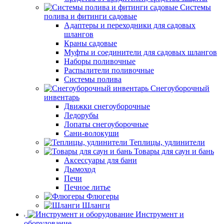
Системы
полива и фитинги садовые
Адаптеры и переходники для садовых
шлангов
Краны садовые
Муфты и соединители для садовых шлангов
Наборы поливочные
Распылители поливочные
Системы полива
Снегоуборочный
инвентарь
Движки снегоуборочные
Ледорубы
Лопаты снегоуборочные
Сани-волокуши
Теплицы, удлинители
Товары для саун и бань
Аксессуары для бани
Дымоход
Печи
Печное литье
Флюгеры
Шланги
Инструмент и
оборудование