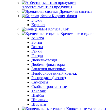
Асбестоцементная продукция
Дренажная система
Кирпич, блоки
Блоки
Кирпич
Кольца ЖБИ
Крепежные изделия
Анкера
Болты
Винты
Гайки
Гвозди
Дюбель-гвозди
Дюбеля, фиксаторы
Заклепки вытяжные
Перфорированный крепеж
Распродажа (разное)
Саморезы
Скобы строительные
Такелаж
Шайбы
Шпильки
Шурупы
Кровельные материалы