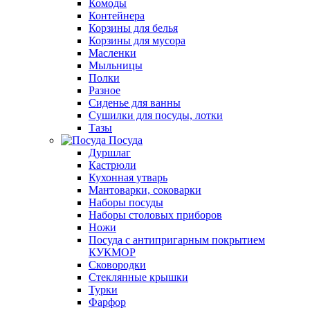
Комоды
Контейнера
Корзины для белья
Корзины для мусора
Масленки
Мыльницы
Полки
Разное
Сиденье для ванны
Сушилки для посуды, лотки
Тазы
Посуда
Дуршлаг
Кастрюли
Кухонная утварь
Мантоварки, соковарки
Наборы посуды
Наборы столовых приборов
Ножи
Посуда с антипригарным покрытием
КУКМОР
Сковородки
Стеклянные крышки
Турки
Фарфор