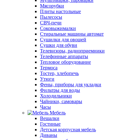
Мультиварки, пароварки
Мясорубки
Плиты настольные
Пылесосы
СВЧ-печи
Соковыжималки
Стиральные машины автомат
Сушилки для овощей
Сушки для обуви
Телевизоры, радиоприемники
Телефонные аппараты
Тепловое оборудование
Термоса
Тостер, хлебопечь
Утюги
Фены, приборы для укладки
Фильтры для воды
Холодильники
Чайники, самовары
Часы
Мебель
Вешалки
Гостиные
Детская корпусная мебель
Диваны