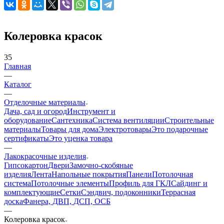
Колеровка красок
35
Главная
—
Каталог
—
Отделочные материалы
Дача, сад и огород
Инструмент и
оборудование
Сантехника
Система вентиляции
Строительные
материалы
Товары для дома
Электротовары
Это подарочные
сертификаты
Это уценка товара
—
Лакокрасочные изделия
Гипсокартон
Двери
Замочно-скобяные
изделия
Лента
Напольные покрытия
Панели
Потолочная
система
Потолочные элементы
Профиль для ГКЛ
Сайдинг и
комплектующие
Сетки
Сэндвич, подоконники
Террасная
доска
Фанера, ДВП, ДСП, ОСБ
—
Колеровка красок