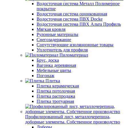
Водосточная система Металл Полимерное
покрытие
Водосточная система оцинкованная
Водосточная система ПВХ Docke
Водосточная система ПВХ Альта Профиль
Мягкая кровля
Рулонные материалы
Снегозадержание
Сопутствуюшие изоляционные товары
Уплотнитель для профиля
Пиломатериал
Брус, доска
Вагонка деревянная
Мебельные щиты
Погонаж
Плитка
Плитка керамическая
Плитка потолочная
Плитка распродажа
Плитка тротуарная
Профилированный лист, металлочерепица,
доборные элементы. Собственное производство
Доборы