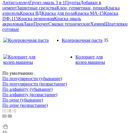
Антигололед
Грунт-эмаль 3 в 1
Грунты
Добавки в
цемент
Защитные средства
Клеи, герметики, пенки
Краска
аэрозоль
Краска ВД
Краска для пола
Краска МА-15
Краска
ПФ-115
Краска резиновая
Краска эмаль
акриловая
Лаки
Прочее
Смазки технические
Химия
Шпатлевки
готовые
Колеровочная паста
35
Колорант для
колер.машины
По умолчанию
По популярности (убывание)
По популярности (возрастание)
По алфавиту (убывание)
По алфавиту (возрастание)
По цене (убывание)
По цене (возрастание)