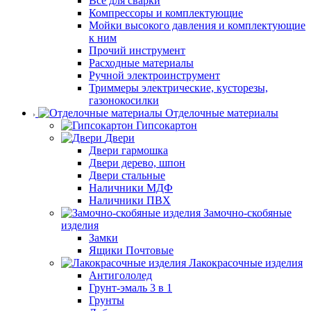
Все для сварки
Компрессоры и комплектующие
Мойки высокого давления и комплектующие
к ним
Прочий инструмент
Расходные материалы
Ручной электроинструмент
Триммеры электрические, кусторезы,
газонокосилки
Отделочные материалы
Гипсокартон
Двери
Двери гармошка
Двери дерево, шпон
Двери стальные
Наличники МДФ
Наличники ПВХ
Замочно-скобяные
изделия
Замки
Ящики Почтовые
Лакокрасочные изделия
Антигололед
Грунт-эмаль 3 в 1
Грунты