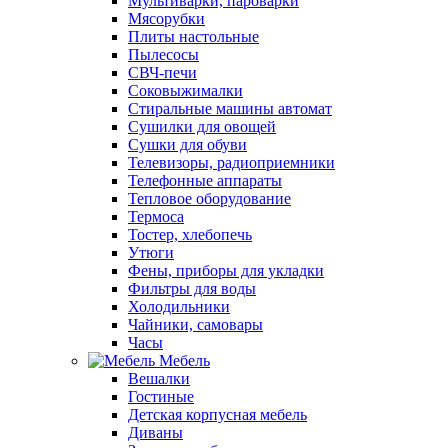
Мультиварки, пароварки
Мясорубки
Плиты настольные
Пылесосы
СВЧ-печи
Соковыжималки
Стиральные машины автомат
Сушилки для овощей
Сушки для обуви
Телевизоры, радиоприемники
Телефонные аппараты
Тепловое оборудование
Термоса
Тостер, хлебопечь
Утюги
Фены, приборы для укладки
Фильтры для воды
Холодильники
Чайники, самовары
Часы
Мебель
Вешалки
Гостиные
Детская корпусная мебель
Диваны