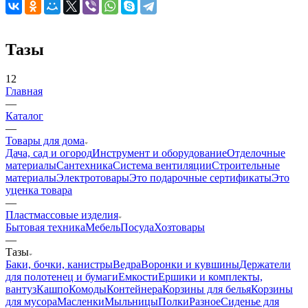
Тазы
12
Главная
—
Каталог
—
Товары для дома
Дача, сад и огород
Инструмент и оборудование
Отделочные
материалы
Сантехника
Система вентиляции
Строительные
материалы
Электротовары
Это подарочные сертификаты
Это
уценка товара
—
Пластмассовые изделия
Бытовая техника
Мебель
Посуда
Хозтовары
—
Тазы
Баки, бочки, канистры
Ведра
Воронки и кувшины
Держатели
для полотенец и бумаги
Емкости
Ершики и комплекты,
вантуз
Кашпо
Комоды
Контейнера
Корзины для белья
Корзины
для мусора
Масленки
Мыльницы
Полки
Разное
Сиденье для