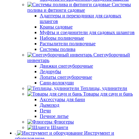
Системы
полива и фитинги садовые
Адаптеры и переходники для садовых
шлангов
Краны садовые
Муфты и соединители для садовых шлангов
Наборы поливочные
Распылители поливочные
Системы полива
Снегоуборочный
инвентарь
Движки снегоуборочные
Ледорубы
Лопаты снегоуборочные
Сани-волокуши
Теплицы, удлинители
Товары для саун и бань
Аксессуары для бани
Дымоход
Печи
Печное литье
Флюгеры
Шланги
Инструмент и
оборудование