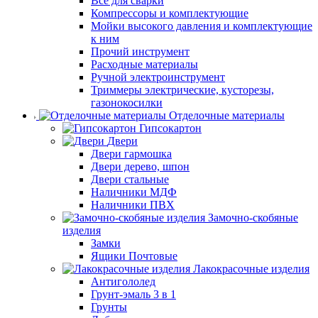
Все для сварки
Компрессоры и комплектующие
Мойки высокого давления и комплектующие
к ним
Прочий инструмент
Расходные материалы
Ручной электроинструмент
Триммеры электрические, кусторезы,
газонокосилки
Отделочные материалы
Гипсокартон
Двери
Двери гармошка
Двери дерево, шпон
Двери стальные
Наличники МДФ
Наличники ПВХ
Замочно-скобяные
изделия
Замки
Ящики Почтовые
Лакокрасочные изделия
Антигололед
Грунт-эмаль 3 в 1
Грунты