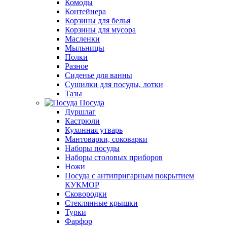
Комоды
Контейнера
Корзины для белья
Корзины для мусора
Масленки
Мыльницы
Полки
Разное
Сиденье для ванны
Сушилки для посуды, лотки
Тазы
Посуда
Дуршлаг
Кастрюли
Кухонная утварь
Мантоварки, соковарки
Наборы посуды
Наборы столовых приборов
Ножи
Посуда с антипригарным покрытием
КУКМОР
Сковородки
Стеклянные крышки
Турки
Фарфор