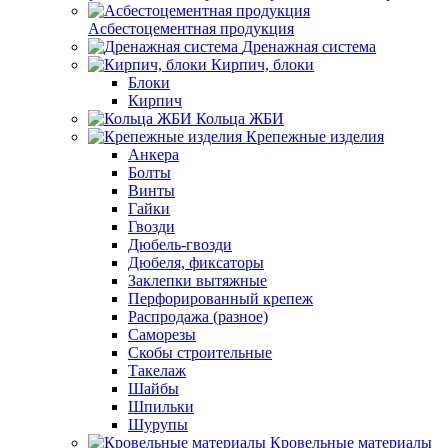
Асбестоцементная продукция
Дренажная система
Кирпич, блоки
Блоки
Кирпич
Кольца ЖБИ
Крепежные изделия
Анкера
Болты
Винты
Гайки
Гвозди
Дюбель-гвозди
Дюбеля, фиксаторы
Заклепки вытяжные
Перфорированный крепеж
Распродажа (разное)
Саморезы
Скобы строительные
Такелаж
Шайбы
Шпильки
Шурупы
Кровельные материалы