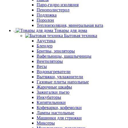
Паро-гидро изоляция
Пенополистерол
Подложка
Поролон
Теплоизоляция, минеральная вата
Товары для дома
Бытовая техника
Акустика
Блендер
Бритвы, эпиляторы
Вафельницы, шашлычницы
Вентиляторы
Весы
Водонагреватели
Вытяжки, увлажнители
Газовые плиты напольные
Жарочные шкафы
Зажигалки пьезо
Инкубаторы
Кипятильники
Кофеварки, кофемолки
Лампы настольные
Машинки для стрижки
Миксеры