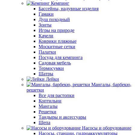
Кемпинг
Бассейны, надувные изделия
Гамаки
Душ походный
Зонты
Игры на природе
Качели
Коврики пляжные
Москитные сетки
Палатки
Посуда для кемпинга
Садовая мебель
Термосумки
Шатры
Лейки
Мангалы, барбекю,
решетки
Все для растопки
Коптильни
Мангалы
Решетки
Тандыры и аксессуары
Щепа
Насосы и оборудование
Насосы, станции, гидроаккумуляторы