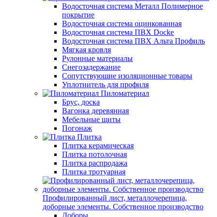
Водосточная система Металл Полимерное
покрытие
Водосточная система оцинкованная
Водосточная система ПВХ Docke
Водосточная система ПВХ Альта Профиль
Мягкая кровля
Рулонные материалы
Снегозадержание
Сопутствуюшие изоляционные товары
Уплотнитель для профиля
Пиломатериал
Брус, доска
Вагонка деревянная
Мебельные щиты
Погонаж
Плитка
Плитка керамическая
Плитка потолочная
Плитка распродажа
Плитка тротуарная
Профилированный лист, металлочерепица,
доборные элементы. Собственное производство
Доборы