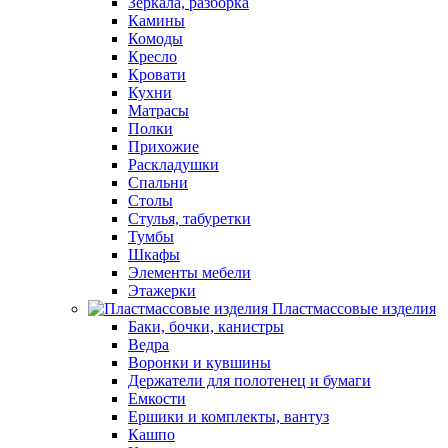
Зеркала, разборка
Камины
Комоды
Кресло
Кровати
Кухни
Матрасы
Полки
Прихожие
Раскладушки
Спальни
Столы
Стулья, табуретки
Тумбы
Шкафы
Элементы мебели
Этажерки
Пластмассовые изделия
Баки, бочки, канистры
Ведра
Воронки и кувшины
Держатели для полотенец и бумаги
Емкости
Ершики и комплекты, вантуз
Кашпо