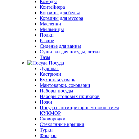
Комоды
Контейнера
Корзины для белья
Корзины для мусора
Масленки
Мыльницы
Полки
Разное
Сиденье для ванны
Сушилки для посуды, лотки
Тазы
Посуда
Дуршлаг
Кастрюли
Кухонная утварь
Мантоварки, соковарки
Наборы посуды
Наборы столовых приборов
Ножи
Посуда с антипригарным покрытием
КУКМОР
Сковородки
Стеклянные крышки
Турки
Фарфор