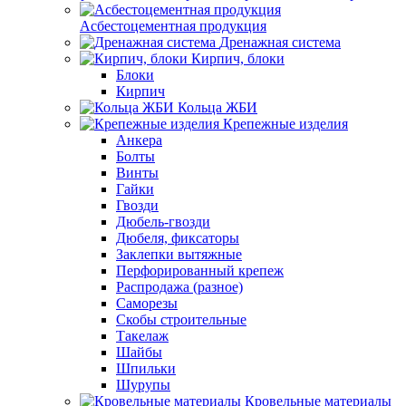
Асбестоцементная продукция
Дренажная система
Кирпич, блоки
Блоки
Кирпич
Кольца ЖБИ
Крепежные изделия
Анкера
Болты
Винты
Гайки
Гвозди
Дюбель-гвозди
Дюбеля, фиксаторы
Заклепки вытяжные
Перфорированный крепеж
Распродажа (разное)
Саморезы
Скобы строительные
Такелаж
Шайбы
Шпильки
Шурупы
Кровельные материалы