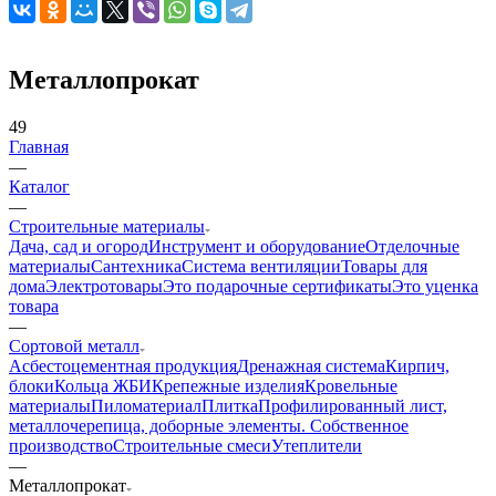
Металлопрокат
49
Главная
—
Каталог
—
Строительные материалы
Дача, сад и огород
Инструмент и оборудование
Отделочные
материалы
Сантехника
Система вентиляции
Товары для
дома
Электротовары
Это подарочные сертификаты
Это уценка
товара
—
Сортовой металл
Асбестоцементная продукция
Дренажная система
Кирпич,
блоки
Кольца ЖБИ
Крепежные изделия
Кровельные
материалы
Пиломатериал
Плитка
Профилированный лист,
металлочерепица, доборные элементы. Собственное
производство
Строительные смеси
Утеплители
—
Металлопрокат