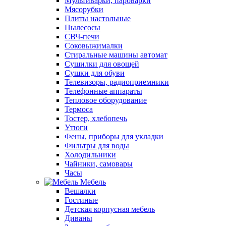
Мультиварки, пароварки
Мясорубки
Плиты настольные
Пылесосы
СВЧ-печи
Соковыжималки
Стиральные машины автомат
Сушилки для овощей
Сушки для обуви
Телевизоры, радиоприемники
Телефонные аппараты
Тепловое оборудование
Термоса
Тостер, хлебопечь
Утюги
Фены, приборы для укладки
Фильтры для воды
Холодильники
Чайники, самовары
Часы
Мебель
Вешалки
Гостиные
Детская корпусная мебель
Диваны