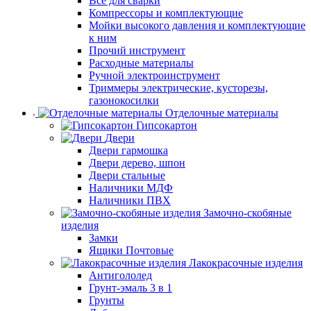
Все для сварки
Компрессоры и комплектующие
Мойки высокого давления и комплектующие
к ним
Прочий инструмент
Расходные материалы
Ручной электроинструмент
Триммеры электрические, кусторезы,
газонокосилки
Отделочные материалы
Гипсокартон
Двери
Двери гармошка
Двери дерево, шпон
Двери стальные
Наличники МДФ
Наличники ПВХ
Замочно-скобяные
изделия
Замки
Ящики Почтовые
Лакокрасочные изделия
Антигололед
Грунт-эмаль 3 в 1
Грунты