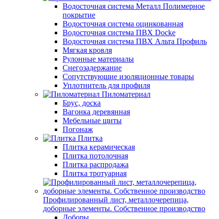
Водосточная система Металл Полимерное
покрытие
Водосточная система оцинкованная
Водосточная система ПВХ Docke
Водосточная система ПВХ Альта Профиль
Мягкая кровля
Рулонные материалы
Снегозадержание
Сопутствуюшие изоляционные товары
Уплотнитель для профиля
Пиломатериал
Брус, доска
Вагонка деревянная
Мебельные щиты
Погонаж
Плитка
Плитка керамическая
Плитка потолочная
Плитка распродажа
Плитка тротуарная
Профилированный лист, металлочерепица,
доборные элементы. Собственное производство
Доборы