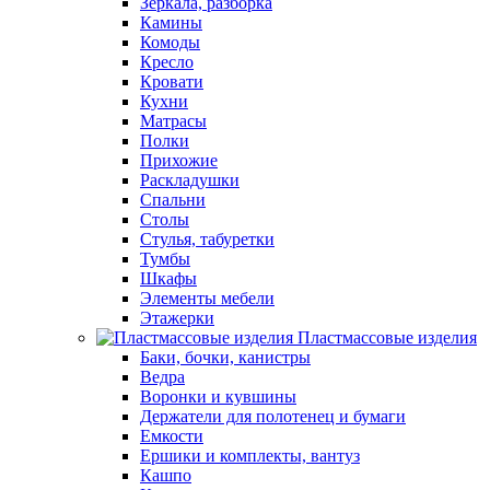
Зеркала, разборка
Камины
Комоды
Кресло
Кровати
Кухни
Матрасы
Полки
Прихожие
Раскладушки
Спальни
Столы
Стулья, табуретки
Тумбы
Шкафы
Элементы мебели
Этажерки
Пластмассовые изделия
Баки, бочки, канистры
Ведра
Воронки и кувшины
Держатели для полотенец и бумаги
Емкости
Ершики и комплекты, вантуз
Кашпо