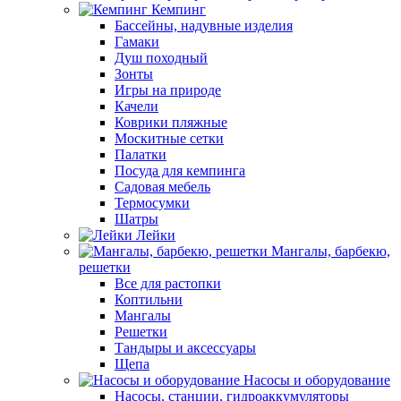
Кемпинг
Бассейны, надувные изделия
Гамаки
Душ походный
Зонты
Игры на природе
Качели
Коврики пляжные
Москитные сетки
Палатки
Посуда для кемпинга
Садовая мебель
Термосумки
Шатры
Лейки
Мангалы, барбекю,
решетки
Все для растопки
Коптильни
Мангалы
Решетки
Тандыры и аксессуары
Щепа
Насосы и оборудование
Насосы, станции, гидроаккумуляторы