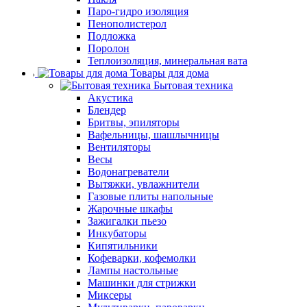
Паро-гидро изоляция
Пенополистерол
Подложка
Поролон
Теплоизоляция, минеральная вата
Товары для дома
Бытовая техника
Акустика
Блендер
Бритвы, эпиляторы
Вафельницы, шашлычницы
Вентиляторы
Весы
Водонагреватели
Вытяжки, увлажнители
Газовые плиты напольные
Жарочные шкафы
Зажигалки пьезо
Инкубаторы
Кипятильники
Кофеварки, кофемолки
Лампы настольные
Машинки для стрижки
Миксеры