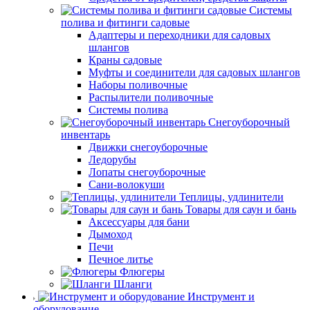
Системы
полива и фитинги садовые
Адаптеры и переходники для садовых
шлангов
Краны садовые
Муфты и соединители для садовых шлангов
Наборы поливочные
Распылители поливочные
Системы полива
Снегоуборочный
инвентарь
Движки снегоуборочные
Ледорубы
Лопаты снегоуборочные
Сани-волокуши
Теплицы, удлинители
Товары для саун и бань
Аксессуары для бани
Дымоход
Печи
Печное литье
Флюгеры
Шланги
Инструмент и
оборудование