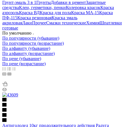
Грунт-эмаль 3 в 1
Грунты
Добавки в цемент
Защитные
средства
Клеи, герметики, пенки
Колеровка красок
Краска
аэрозоль
Краска ВД
Краска для пола
Краска МА-15
Краска
ПФ-115
Краска резиновая
Краска эмаль
акриловая
Лаки
Прочее
Смазки технические
Химия
Шпатлевки
готовые
По умолчанию
По популярности (убывание)
По популярности (возрастание)
По алфавиту (убывание)
По алфавиту (возрастание)
По цене (убывание)
По цене (возрастание)
Антигололед 10кг продолжительного действия Радуга