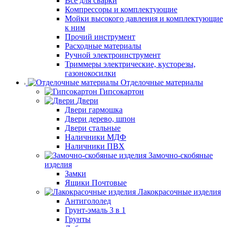
Все для сварки
Компрессоры и комплектующие
Мойки высокого давления и комплектующие
к ним
Прочий инструмент
Расходные материалы
Ручной электроинструмент
Триммеры электрические, кусторезы,
газонокосилки
Отделочные материалы
Гипсокартон
Двери
Двери гармошка
Двери дерево, шпон
Двери стальные
Наличники МДФ
Наличники ПВХ
Замочно-скобяные
изделия
Замки
Ящики Почтовые
Лакокрасочные изделия
Антигололед
Грунт-эмаль 3 в 1
Грунты