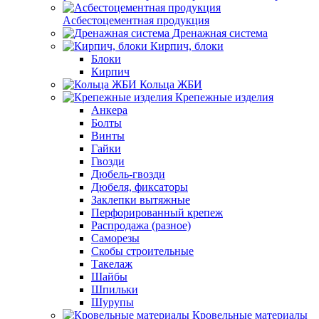
Асбестоцементная продукция
Дренажная система
Кирпич, блоки
Блоки
Кирпич
Кольца ЖБИ
Крепежные изделия
Анкера
Болты
Винты
Гайки
Гвозди
Дюбель-гвозди
Дюбеля, фиксаторы
Заклепки вытяжные
Перфорированный крепеж
Распродажа (разное)
Саморезы
Скобы строительные
Такелаж
Шайбы
Шпильки
Шурупы
Кровельные материалы