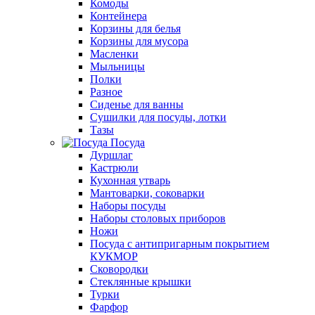
Комоды
Контейнера
Корзины для белья
Корзины для мусора
Масленки
Мыльницы
Полки
Разное
Сиденье для ванны
Сушилки для посуды, лотки
Тазы
Посуда
Дуршлаг
Кастрюли
Кухонная утварь
Мантоварки, соковарки
Наборы посуды
Наборы столовых приборов
Ножи
Посуда с антипригарным покрытием
КУКМОР
Сковородки
Стеклянные крышки
Турки
Фарфор