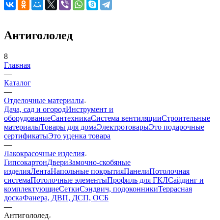
Антигололед
8
Главная
—
Каталог
—
Отделочные материалы
Дача, сад и огород
Инструмент и
оборудование
Сантехника
Система вентиляции
Строительные
материалы
Товары для дома
Электротовары
Это подарочные
сертификаты
Это уценка товара
—
Лакокрасочные изделия
Гипсокартон
Двери
Замочно-скобяные
изделия
Лента
Напольные покрытия
Панели
Потолочная
система
Потолочные элементы
Профиль для ГКЛ
Сайдинг и
комплектующие
Сетки
Сэндвич, подоконники
Террасная
доска
Фанера, ДВП, ДСП, ОСБ
—
Антигололед