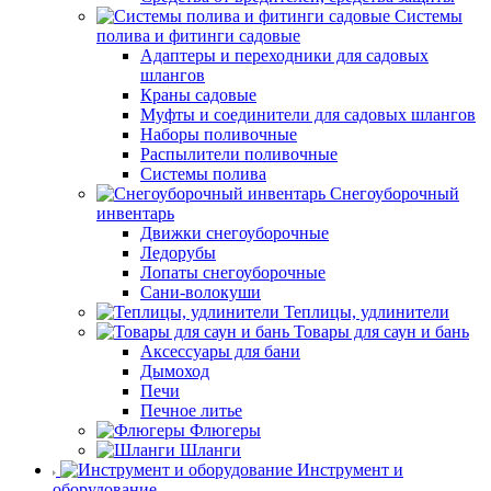
Системы
полива и фитинги садовые
Адаптеры и переходники для садовых
шлангов
Краны садовые
Муфты и соединители для садовых шлангов
Наборы поливочные
Распылители поливочные
Системы полива
Снегоуборочный
инвентарь
Движки снегоуборочные
Ледорубы
Лопаты снегоуборочные
Сани-волокуши
Теплицы, удлинители
Товары для саун и бань
Аксессуары для бани
Дымоход
Печи
Печное литье
Флюгеры
Шланги
Инструмент и
оборудование