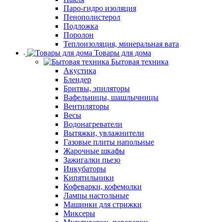
Паро-гидро изоляция
Пенополистерол
Подложка
Поролон
Теплоизоляция, минеральная вата
Товары для дома
Бытовая техника
Акустика
Блендер
Бритвы, эпиляторы
Вафельницы, шашлычницы
Вентиляторы
Весы
Водонагреватели
Вытяжки, увлажнители
Газовые плиты напольные
Жарочные шкафы
Зажигалки пьезо
Инкубаторы
Кипятильники
Кофеварки, кофемолки
Лампы настольные
Машинки для стрижки
Миксеры