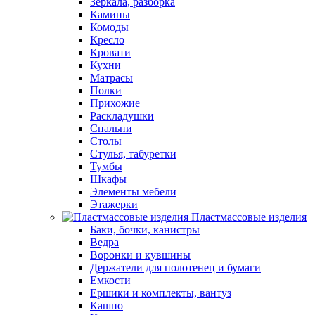
Зеркала, разборка
Камины
Комоды
Кресло
Кровати
Кухни
Матрасы
Полки
Прихожие
Раскладушки
Спальни
Столы
Стулья, табуретки
Тумбы
Шкафы
Элементы мебели
Этажерки
Пластмассовые изделия
Баки, бочки, канистры
Ведра
Воронки и кувшины
Держатели для полотенец и бумаги
Емкости
Ершики и комплекты, вантуз
Кашпо