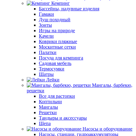
Кемпинг
Бассейны, надувные изделия
Гамаки
Душ походный
Зонты
Игры на природе
Качели
Коврики пляжные
Москитные сетки
Палатки
Посуда для кемпинга
Садовая мебель
Термосумки
Шатры
Лейки
Мангалы, барбекю,
решетки
Все для растопки
Коптильни
Мангалы
Решетки
Тандыры и аксессуары
Щепа
Насосы и оборудование
Насосы, станции, гидроаккумуляторы