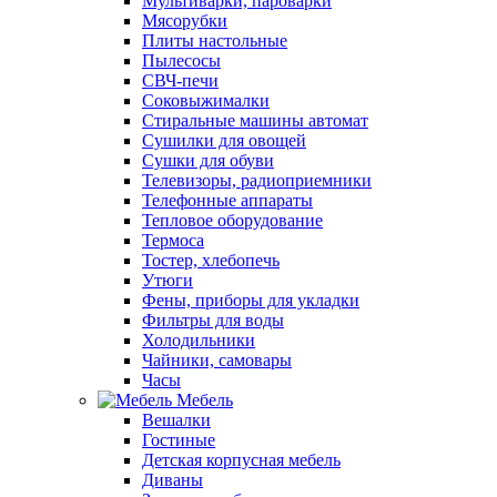
Мультиварки, пароварки
Мясорубки
Плиты настольные
Пылесосы
СВЧ-печи
Соковыжималки
Стиральные машины автомат
Сушилки для овощей
Сушки для обуви
Телевизоры, радиоприемники
Телефонные аппараты
Тепловое оборудование
Термоса
Тостер, хлебопечь
Утюги
Фены, приборы для укладки
Фильтры для воды
Холодильники
Чайники, самовары
Часы
Мебель
Вешалки
Гостиные
Детская корпусная мебель
Диваны