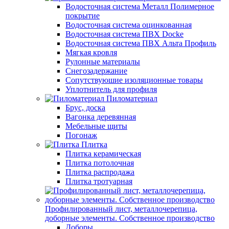
Водосточная система Металл Полимерное
покрытие
Водосточная система оцинкованная
Водосточная система ПВХ Docke
Водосточная система ПВХ Альта Профиль
Мягкая кровля
Рулонные материалы
Снегозадержание
Сопутствуюшие изоляционные товары
Уплотнитель для профиля
Пиломатериал
Брус, доска
Вагонка деревянная
Мебельные щиты
Погонаж
Плитка
Плитка керамическая
Плитка потолочная
Плитка распродажа
Плитка тротуарная
Профилированный лист, металлочерепица,
доборные элементы. Собственное производство
Доборы