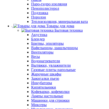
Паро-гидро изоляция
Пенополистерол
Подложка
Поролон
Теплоизоляция, минеральная вата
Товары для дома
Бытовая техника
Акустика
Блендер
Бритвы, эпиляторы
Вафельницы, шашлычницы
Вентиляторы
Весы
Водонагреватели
Вытяжки, увлажнители
Газовые плиты напольные
Жарочные шкафы
Зажигалки пьезо
Инкубаторы
Кипятильники
Кофеварки, кофемолки
Лампы настольные
Машинки для стрижки
Миксеры