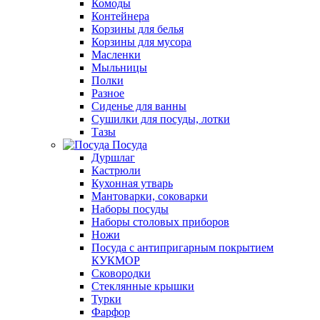
Комоды
Контейнера
Корзины для белья
Корзины для мусора
Масленки
Мыльницы
Полки
Разное
Сиденье для ванны
Сушилки для посуды, лотки
Тазы
Посуда
Дуршлаг
Кастрюли
Кухонная утварь
Мантоварки, соковарки
Наборы посуды
Наборы столовых приборов
Ножи
Посуда с антипригарным покрытием
КУКМОР
Сковородки
Стеклянные крышки
Турки
Фарфор