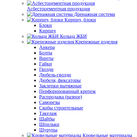
Асбестоцементная продукция
Дренажная система
Кирпич, блоки
Блоки
Кирпич
Кольца ЖБИ
Крепежные изделия
Анкера
Болты
Винты
Гайки
Гвозди
Дюбель-гвозди
Дюбеля, фиксаторы
Заклепки вытяжные
Перфорированный крепеж
Распродажа (разное)
Саморезы
Скобы строительные
Такелаж
Шайбы
Шпильки
Шурупы
Кровельные материалы