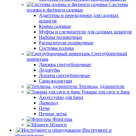
Системы
полива и фитинги садовые
Адаптеры и переходники для садовых
шлангов
Краны садовые
Муфты и соединители для садовых шлангов
Наборы поливочные
Распылители поливочные
Системы полива
Снегоуборочный
инвентарь
Движки снегоуборочные
Ледорубы
Лопаты снегоуборочные
Сани-волокуши
Теплицы, удлинители
Товары для саун и бань
Аксессуары для бани
Дымоход
Печи
Печное литье
Флюгеры
Шланги
Инструмент и
оборудование