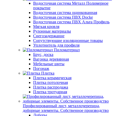
Водосточная система Металл Полимерное
покрытие
Водосточная система оцинкованная
Водосточная система ПВХ Docke
Водосточная система ПВХ Альта Профиль
Мягкая кровля
Рулонные материалы
Снегозадержание
Сопутствуюшие изоляционные товары
Уплотнитель для профиля
Пиломатериал
Брус, доска
Вагонка деревянная
Мебельные щиты
Погонаж
Плитка
Плитка керамическая
Плитка потолочная
Плитка распродажа
Плитка тротуарная
Профилированный лист, металлочерепица,
доборные элементы. Собственное производство
Доборы