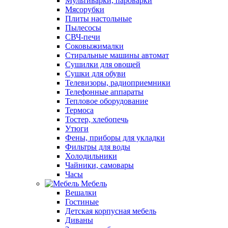
Мультиварки, пароварки
Мясорубки
Плиты настольные
Пылесосы
СВЧ-печи
Соковыжималки
Стиральные машины автомат
Сушилки для овощей
Сушки для обуви
Телевизоры, радиоприемники
Телефонные аппараты
Тепловое оборудование
Термоса
Тостер, хлебопечь
Утюги
Фены, приборы для укладки
Фильтры для воды
Холодильники
Чайники, самовары
Часы
Мебель
Вешалки
Гостиные
Детская корпусная мебель
Диваны