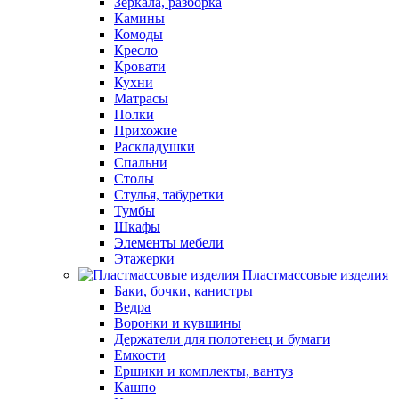
Зеркала, разборка
Камины
Комоды
Кресло
Кровати
Кухни
Матрасы
Полки
Прихожие
Раскладушки
Спальни
Столы
Стулья, табуретки
Тумбы
Шкафы
Элементы мебели
Этажерки
Пластмассовые изделия
Баки, бочки, канистры
Ведра
Воронки и кувшины
Держатели для полотенец и бумаги
Емкости
Ершики и комплекты, вантуз
Кашпо