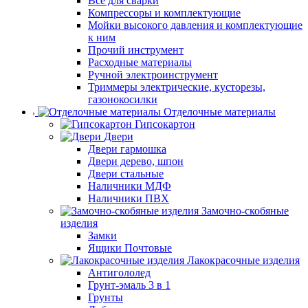
Все для сварки
Компрессоры и комплектующие
Мойки высокого давления и комплектующие
к ним
Прочий инструмент
Расходные материалы
Ручной электроинструмент
Триммеры электрические, кусторезы,
газонокосилки
Отделочные материалы
Гипсокартон
Двери
Двери гармошка
Двери дерево, шпон
Двери стальные
Наличники МДФ
Наличники ПВХ
Замочно-скобяные
изделия
Замки
Ящики Почтовые
Лакокрасочные изделия
Антигололед
Грунт-эмаль 3 в 1
Грунты