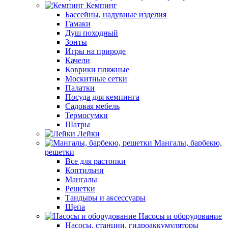
Кемпинг
Бассейны, надувные изделия
Гамаки
Душ походный
Зонты
Игры на природе
Качели
Коврики пляжные
Москитные сетки
Палатки
Посуда для кемпинга
Садовая мебель
Термосумки
Шатры
Лейки
Мангалы, барбекю,
решетки
Все для растопки
Коптильни
Мангалы
Решетки
Тандыры и аксессуары
Щепа
Насосы и оборудование
Насосы, станции, гидроаккумуляторы