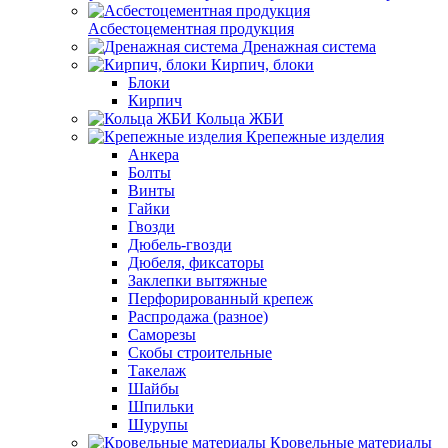
Асбестоцементная продукция
Дренажная система
Кирпич, блоки
Блоки
Кирпич
Кольца ЖБИ
Крепежные изделия
Анкера
Болты
Винты
Гайки
Гвозди
Дюбель-гвозди
Дюбеля, фиксаторы
Заклепки вытяжные
Перфорированный крепеж
Распродажа (разное)
Саморезы
Скобы строительные
Такелаж
Шайбы
Шпильки
Шурупы
Кровельные материалы