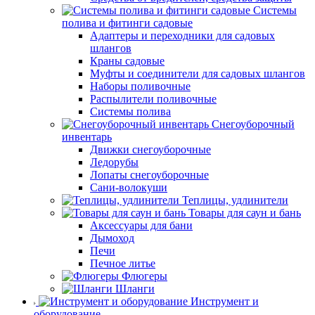
Системы
полива и фитинги садовые
Адаптеры и переходники для садовых
шлангов
Краны садовые
Муфты и соединители для садовых шлангов
Наборы поливочные
Распылители поливочные
Системы полива
Снегоуборочный
инвентарь
Движки снегоуборочные
Ледорубы
Лопаты снегоуборочные
Сани-волокуши
Теплицы, удлинители
Товары для саун и бань
Аксессуары для бани
Дымоход
Печи
Печное литье
Флюгеры
Шланги
Инструмент и
оборудование