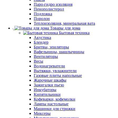
Паро-гидро изоляция
Пенополистерол
Подложка
Поролон
Теплоизоляция, минеральная вата
Товары для дома
Бытовая техника
Акустика
Блендер
Бритвы, эпиляторы
Вафельницы, шашлычницы
Вентиляторы
Весы
Водонагреватели
Вытяжки, увлажнители
Газовые плиты напольные
Жарочные шкафы
Зажигалки пьезо
Инкубаторы
Кипятильники
Кофеварки, кофемолки
Лампы настольные
Машинки для стрижки
Миксеры