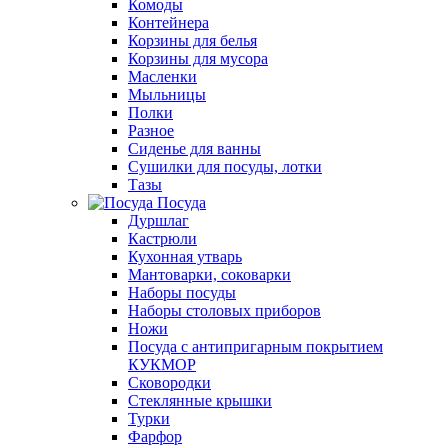
Комоды
Контейнера
Корзины для белья
Корзины для мусора
Масленки
Мыльницы
Полки
Разное
Сиденье для ванны
Сушилки для посуды, лотки
Тазы
Посуда
Дуршлаг
Кастрюли
Кухонная утварь
Мантоварки, соковарки
Наборы посуды
Наборы столовых приборов
Ножи
Посуда с антипригарным покрытием
КУКМОР
Сковородки
Стеклянные крышки
Турки
Фарфор