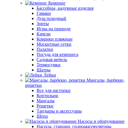
Кемпинг
Бассейны, надувные изделия
Гамаки
Душ походный
Зонты
Игры на природе
Качели
Коврики пляжные
Москитные сетки
Палатки
Посуда для кемпинга
Садовая мебель
Термосумки
Шатры
Лейки
Мангалы, барбекю,
решетки
Все для растопки
Коптильни
Мангалы
Решетки
Тандыры и аксессуары
Щепа
Насосы и оборудование
Насосы, станции, гидроаккумуляторы