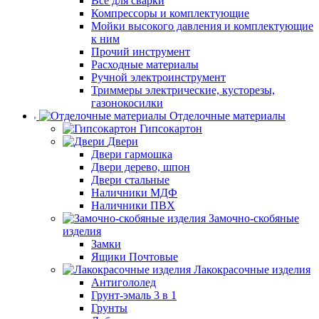
Все для сварки
Компрессоры и комплектующие
Мойки высокого давления и комплектующие
к ним
Прочий инструмент
Расходные материалы
Ручной электроинструмент
Триммеры электрические, кусторезы,
газонокосилки
Отделочные материалы
Гипсокартон
Двери
Двери гармошка
Двери дерево, шпон
Двери стальные
Наличники МДФ
Наличники ПВХ
Замочно-скобяные
изделия
Замки
Ящики Почтовые
Лакокрасочные изделия
Антигололед
Грунт-эмаль 3 в 1
Грунты