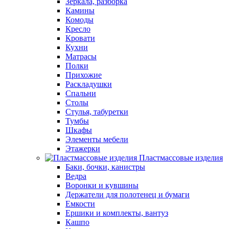
Зеркала, разборка
Камины
Комоды
Кресло
Кровати
Кухни
Матрасы
Полки
Прихожие
Раскладушки
Спальни
Столы
Стулья, табуретки
Тумбы
Шкафы
Элементы мебели
Этажерки
Пластмассовые изделия
Баки, бочки, канистры
Ведра
Воронки и кувшины
Держатели для полотенец и бумаги
Емкости
Ершики и комплекты, вантуз
Кашпо