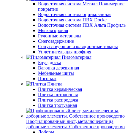
Водосточная система Металл Полимерное
покрытие
Водосточная система оцинкованная
Водосточная система ПВХ Docke
Водосточная система ПВХ Альта Профиль
Мягкая кровля
Рулонные материалы
Снегозадержание
Сопутствуюшие изоляционные товары
Уплотнитель для профиля
Пиломатериал
Брус, доска
Вагонка деревянная
Мебельные щиты
Погонаж
Плитка
Плитка керамическая
Плитка потолочная
Плитка распродажа
Плитка тротуарная
Профилированный лист, металлочерепица,
доборные элементы. Собственное производство
Доборы