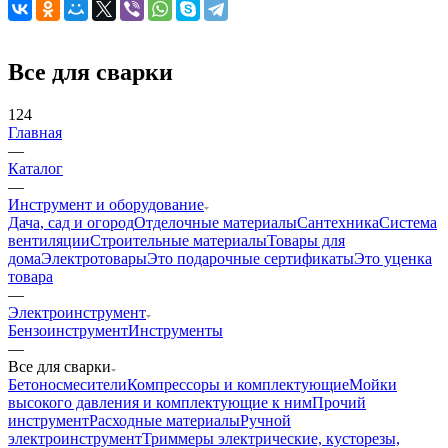
Все для сварки
124
Главная
—
Каталог
—
Инструмент и оборудование
Дача, сад и огород
Отделочные материалы
Сантехника
Система
вентиляции
Строительные материалы
Товары для
дома
Электротовары
Это подарочные сертификаты
Это уценка
товара
—
Электроинструмент
Бензоинструмент
Инструменты
—
Все для сварки
Бетоносмесители
Компрессоры и комплектующие
Мойки
высокого давления и комплектующие к ним
Прочий
инструмент
Расходные материалы
Ручной
электроинструмент
Триммеры электрические, кусторезы,