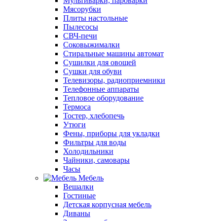
Мультиварки, пароварки
Мясорубки
Плиты настольные
Пылесосы
СВЧ-печи
Соковыжималки
Стиральные машины автомат
Сушилки для овощей
Сушки для обуви
Телевизоры, радиоприемники
Телефонные аппараты
Тепловое оборудование
Термоса
Тостер, хлебопечь
Утюги
Фены, приборы для укладки
Фильтры для воды
Холодильники
Чайники, самовары
Часы
Мебель
Вешалки
Гостиные
Детская корпусная мебель
Диваны