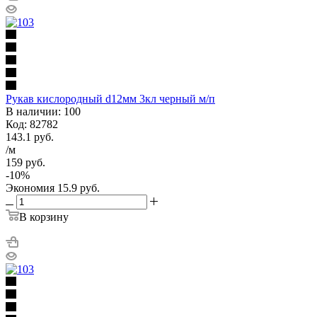
Рукав кислородный d12мм 3кл черный м/п
В наличии: 100
Код: 82782
143.1
руб.
/м
159
руб.
-
10
%
Экономия
15.9
руб.
В корзину