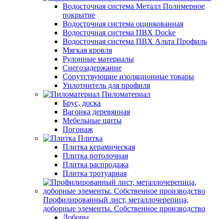
Водосточная система Металл Полимерное
покрытие
Водосточная система оцинкованная
Водосточная система ПВХ Docke
Водосточная система ПВХ Альта Профиль
Мягкая кровля
Рулонные материалы
Снегозадержание
Сопутствуюшие изоляционные товары
Уплотнитель для профиля
Пиломатериал
Брус, доска
Вагонка деревянная
Мебельные щиты
Погонаж
Плитка
Плитка керамическая
Плитка потолочная
Плитка распродажа
Плитка тротуарная
Профилированный лист, металлочерепица,
доборные элементы. Собственное производство
Доборы