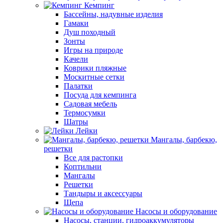
Кемпинг
Бассейны, надувные изделия
Гамаки
Душ походный
Зонты
Игры на природе
Качели
Коврики пляжные
Москитные сетки
Палатки
Посуда для кемпинга
Садовая мебель
Термосумки
Шатры
Лейки
Мангалы, барбекю,
решетки
Все для растопки
Коптильни
Мангалы
Решетки
Тандыры и аксессуары
Щепа
Насосы и оборудование
Насосы, станции, гидроаккумуляторы