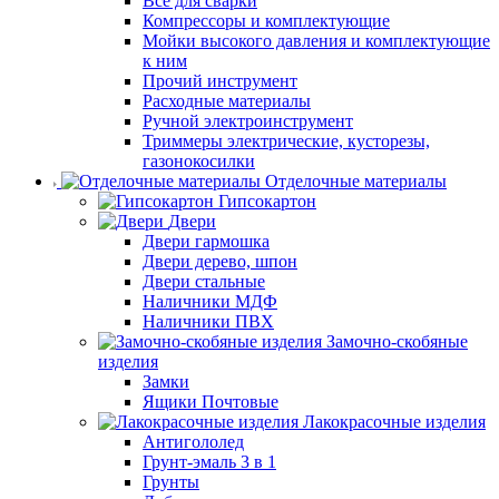
Все для сварки
Компрессоры и комплектующие
Мойки высокого давления и комплектующие
к ним
Прочий инструмент
Расходные материалы
Ручной электроинструмент
Триммеры электрические, кусторезы,
газонокосилки
Отделочные материалы
Гипсокартон
Двери
Двери гармошка
Двери дерево, шпон
Двери стальные
Наличники МДФ
Наличники ПВХ
Замочно-скобяные
изделия
Замки
Ящики Почтовые
Лакокрасочные изделия
Антигололед
Грунт-эмаль 3 в 1
Грунты