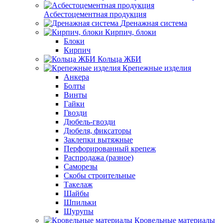
Асбестоцементная продукция
Дренажная система
Кирпич, блоки
Блоки
Кирпич
Кольца ЖБИ
Крепежные изделия
Анкера
Болты
Винты
Гайки
Гвозди
Дюбель-гвозди
Дюбеля, фиксаторы
Заклепки вытяжные
Перфорированный крепеж
Распродажа (разное)
Саморезы
Скобы строительные
Такелаж
Шайбы
Шпильки
Шурупы
Кровельные материалы