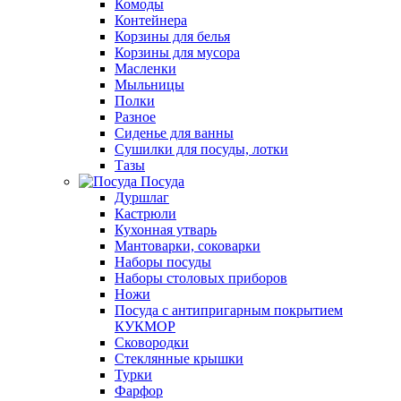
Комоды
Контейнера
Корзины для белья
Корзины для мусора
Масленки
Мыльницы
Полки
Разное
Сиденье для ванны
Сушилки для посуды, лотки
Тазы
Посуда
Дуршлаг
Кастрюли
Кухонная утварь
Мантоварки, соковарки
Наборы посуды
Наборы столовых приборов
Ножи
Посуда с антипригарным покрытием
КУКМОР
Сковородки
Стеклянные крышки
Турки
Фарфор