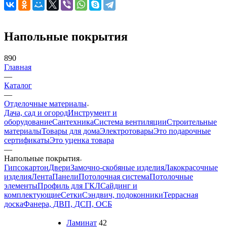
Напольные покрытия
890
Главная
—
Каталог
—
Отделочные материалы
Дача, сад и огород
Инструмент и
оборудование
Сантехника
Система вентиляции
Строительные
материалы
Товары для дома
Электротовары
Это подарочные
сертификаты
Это уценка товара
—
Напольные покрытия
Гипсокартон
Двери
Замочно-скобяные изделия
Лакокрасочные
изделия
Лента
Панели
Потолочная система
Потолочные
элементы
Профиль для ГКЛ
Сайдинг и
комплектующие
Сетки
Сэндвич, подоконники
Террасная
доска
Фанера, ДВП, ДСП, ОСБ
Ламинат
42