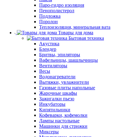
Паро-гидро изоляция
Пенополистерол
Подложка
Поролон
Теплоизоляция, минеральная вата
Товары для дома
Бытовая техника
Акустика
Блендер
Бритвы, эпиляторы
Вафельницы, шашлычницы
Вентиляторы
Весы
Водонагреватели
Вытяжки, увлажнители
Газовые плиты напольные
Жарочные шкафы
Зажигалки пьезо
Инкубаторы
Кипятильники
Кофеварки, кофемолки
Лампы настольные
Машинки для стрижки
Миксеры