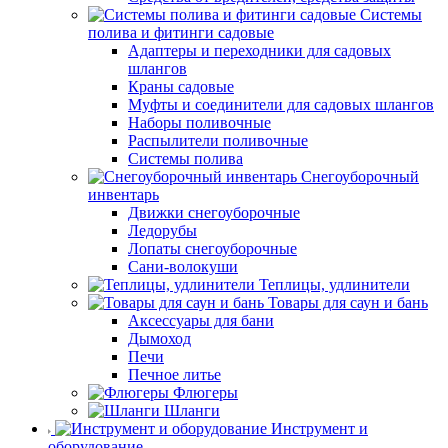
Системы
полива и фитинги садовые
Адаптеры и переходники для садовых
шлангов
Краны садовые
Муфты и соединители для садовых шлангов
Наборы поливочные
Распылители поливочные
Системы полива
Снегоуборочный
инвентарь
Движки снегоуборочные
Ледорубы
Лопаты снегоуборочные
Сани-волокуши
Теплицы, удлинители
Товары для саун и бань
Аксессуары для бани
Дымоход
Печи
Печное литье
Флюгеры
Шланги
Инструмент и
оборудование