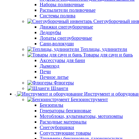
Наборы поливочные
Распылители поливочные
Системы полива
Снегоуборочный инв
Движки снегоуборочные
Ледорубы
Лопаты снегоуборочные
Сани-волокуши
Теплицы, удлинители
Товары для саун и бань
Аксессуары для бани
Дымоход
Печи
Печное литье
Флюгеры
Шланги
Инструмент и оборудова
Бензоинструмент
Бензопилы
Генераторы бензиновые
Мотоблоки, культиваторы, мотопомпы
Расходные материалы
Снегоуборщики
Сопутствующие товары
Триммеры бензиновые, газонокосилки