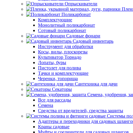
Опрыскиватели
Пленк
Поликарбонат
Комплектующие
Монолитный поликарбонат
Сотовый поликарбонат
Садовые фонари
Садовый инвентарь
Инструмент для обработки
Косы, вилы, плоскорезы
Культиватор Торнадо
Лопаты, буры
Пистолет для полива
Тачки и комплектующие
Черенки, топорища
Сантехника для дачи
Секаторы
Семена, удобрения, з
Все для рассады
Семена
Средства от вредителей, средства защиты
Системы пол
Адаптеры и переходники для садовых шланго
Краны садовые
Муфты и соединители для садовых шлангов