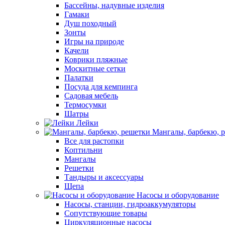
Бассейны, надувные изделия
Гамаки
Душ походный
Зонты
Игры на природе
Качели
Коврики пляжные
Москитные сетки
Палатки
Посуда для кемпинга
Садовая мебель
Термосумки
Шатры
Лейки
Мангалы, барбекю, 
Все для растопки
Коптильни
Мангалы
Решетки
Тандыры и аксессуары
Щепа
Насосы и оборудование
Насосы, станции, гидроаккумуляторы
Сопутствующие товары
Циркуляционные насосы