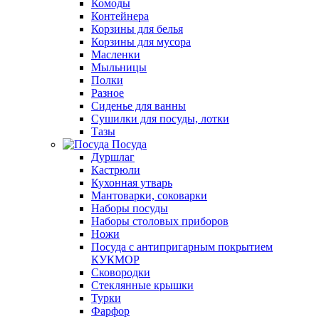
Комоды
Контейнера
Корзины для белья
Корзины для мусора
Масленки
Мыльницы
Полки
Разное
Сиденье для ванны
Сушилки для посуды, лотки
Тазы
Посуда
Дуршлаг
Кастрюли
Кухонная утварь
Мантоварки, соковарки
Наборы посуды
Наборы столовых приборов
Ножи
Посуда с антипригарным покрытием
КУКМОР
Сковородки
Стеклянные крышки
Турки
Фарфор