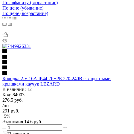
По алфавиту (возрастание)
По цене (убывание)
По цене (возрастание)
Колодка 2-м 16А IP44 2P+PE 220-240В с защитными
крышками каучук LEZARD
В наличии: 12
Код: 84003
276.5
руб.
/шт
291
руб.
-
5
%
Экономия
14.6
руб.
В корзину