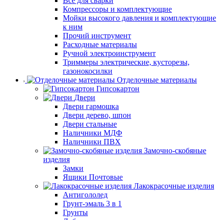
Все для сварки
Компрессоры и комплектующие
Мойки высокого давления и комплектующие
к ним
Прочий инструмент
Расходные материалы
Ручной электроинструмент
Триммеры электрические, кусторезы,
газонокосилки
Отделочные материалы
Гипсокартон
Двери
Двери гармошка
Двери дерево, шпон
Двери стальные
Наличники МДФ
Наличники ПВХ
Замочно-скобяные
изделия
Замки
Ящики Почтовые
Лакокрасочные изделия
Антигололед
Грунт-эмаль 3 в 1
Грунты