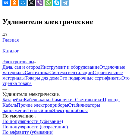
Удлинители электрические
45
Главная
—
Каталог
—
Электротовары
Дача, сад и огород
Инструмент и оборудование
Отделочные
материалы
Сантехника
Система вентиляции
Строительные
материалы
Товары для дома
Это подарочные сертификаты
Это
уценка товара
—
Удлинители электрические
Батарейки
Кабель-канал
Лампочки. Светильники
Провод.
Кабель
Прочие электроприборы
Стабилизаторы
напряжения
Теплый пол
Электроприборы
По умолчанию
По популярности (убывание)
По популярности (возрастание)
По алфавиту (убывание)