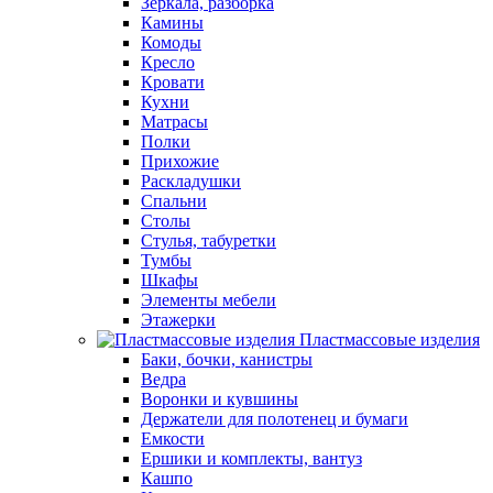
Зеркала, разборка
Камины
Комоды
Кресло
Кровати
Кухни
Матрасы
Полки
Прихожие
Раскладушки
Спальни
Столы
Стулья, табуретки
Тумбы
Шкафы
Элементы мебели
Этажерки
Пластмассовые изделия
Баки, бочки, канистры
Ведра
Воронки и кувшины
Держатели для полотенец и бумаги
Емкости
Ершики и комплекты, вантуз
Кашпо