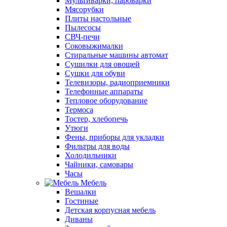
Мультиварки, пароварки
Мясорубки
Плиты настольные
Пылесосы
СВЧ-печи
Соковыжималки
Стиральные машины автомат
Сушилки для овощей
Сушки для обуви
Телевизоры, радиоприемники
Телефонные аппараты
Тепловое оборудование
Термоса
Тостер, хлебопечь
Утюги
Фены, приборы для укладки
Фильтры для воды
Холодильники
Чайники, самовары
Часы
Мебель
Вешалки
Гостиные
Детская корпусная мебель
Диваны