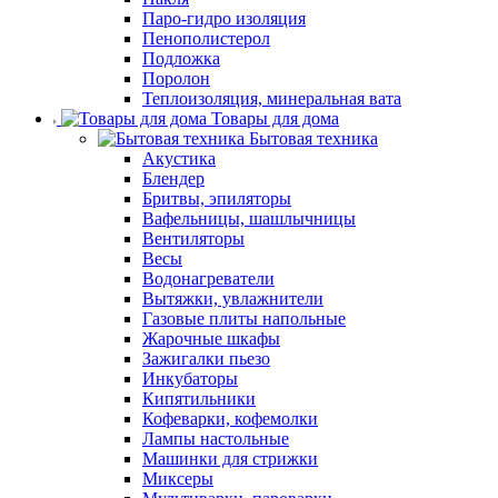
Паро-гидро изоляция
Пенополистерол
Подложка
Поролон
Теплоизоляция, минеральная вата
Товары для дома
Бытовая техника
Акустика
Блендер
Бритвы, эпиляторы
Вафельницы, шашлычницы
Вентиляторы
Весы
Водонагреватели
Вытяжки, увлажнители
Газовые плиты напольные
Жарочные шкафы
Зажигалки пьезо
Инкубаторы
Кипятильники
Кофеварки, кофемолки
Лампы настольные
Машинки для стрижки
Миксеры