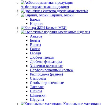
Асбестоцементная продукция
Дренажная система
Кирпич, блоки
Блоки
Кирпич
Кольца ЖБИ
Крепежные изделия
Анкера
Болты
Винты
Гайки
Гвозди
Дюбель-гвозди
Дюбеля, фиксаторы
Заклепки вытяжные
Перфорированный крепеж
Распродажа (разное)
Саморезы
Скобы строительные
Такелаж
Шайбы
Шпильки
Шурупы
Кровельные материалы