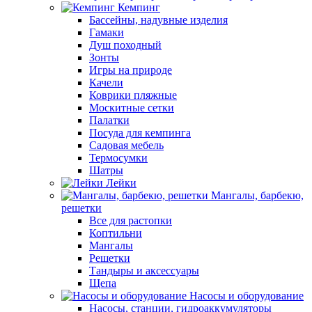
Кемпинг
Бассейны, надувные изделия
Гамаки
Душ походный
Зонты
Игры на природе
Качели
Коврики пляжные
Москитные сетки
Палатки
Посуда для кемпинга
Садовая мебель
Термосумки
Шатры
Лейки
Мангалы, барбекю,
решетки
Все для растопки
Коптильни
Мангалы
Решетки
Тандыры и аксессуары
Щепа
Насосы и оборудование
Насосы, станции, гидроаккумуляторы