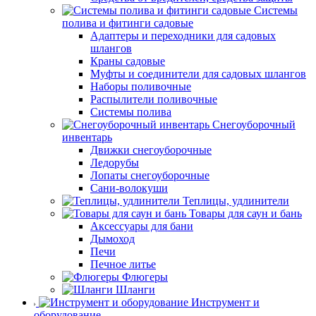
Системы
полива и фитинги садовые
Адаптеры и переходники для садовых
шлангов
Краны садовые
Муфты и соединители для садовых шлангов
Наборы поливочные
Распылители поливочные
Системы полива
Снегоуборочный
инвентарь
Движки снегоуборочные
Ледорубы
Лопаты снегоуборочные
Сани-волокуши
Теплицы, удлинители
Товары для саун и бань
Аксессуары для бани
Дымоход
Печи
Печное литье
Флюгеры
Шланги
Инструмент и
оборудование