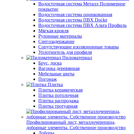
Водосточная система Металл Полимерное
покрытие
Водосточная система оцинкованная
Водосточная система ПВХ Docke
Водосточная система ПВХ Альта Профиль
Мягкая кровля
Рулонные материалы
Снегозадержание
Сопутствуюшие изоляционные товары
Уплотнитель для профиля
Пиломатериал
Брус, доска
Вагонка деревянная
Мебельные щиты
Погонаж
Плитка
Плитка керамическая
Плитка потолочная
Плитка распродажа
Плитка тротуарная
Профилированный лист, металлочерепица,
доборные элементы. Собственное производство
Доборы