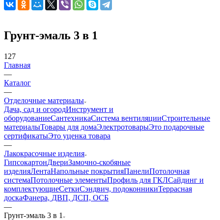
Грунт-эмаль 3 в 1
127
Главная
—
Каталог
—
Отделочные материалы
Дача, сад и огород
Инструмент и
оборудование
Сантехника
Система вентиляции
Строительные
материалы
Товары для дома
Электротовары
Это подарочные
сертификаты
Это уценка товара
—
Лакокрасочные изделия
Гипсокартон
Двери
Замочно-скобяные
изделия
Лента
Напольные покрытия
Панели
Потолочная
система
Потолочные элементы
Профиль для ГКЛ
Сайдинг и
комплектующие
Сетки
Сэндвич, подоконники
Террасная
доска
Фанера, ДВП, ДСП, ОСБ
—
Грунт-эмаль 3 в 1