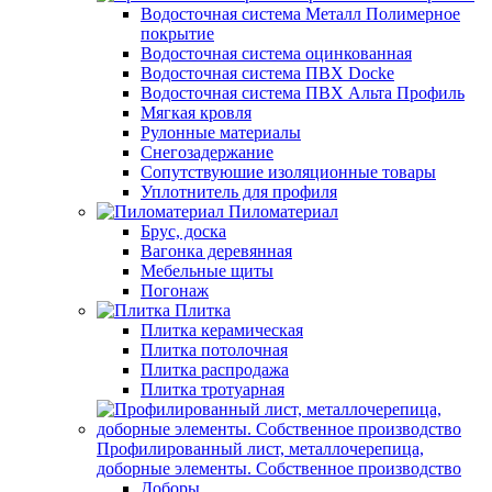
Водосточная система Металл Полимерное
покрытие
Водосточная система оцинкованная
Водосточная система ПВХ Docke
Водосточная система ПВХ Альта Профиль
Мягкая кровля
Рулонные материалы
Снегозадержание
Сопутствуюшие изоляционные товары
Уплотнитель для профиля
Пиломатериал
Брус, доска
Вагонка деревянная
Мебельные щиты
Погонаж
Плитка
Плитка керамическая
Плитка потолочная
Плитка распродажа
Плитка тротуарная
Профилированный лист, металлочерепица,
доборные элементы. Собственное производство
Доборы