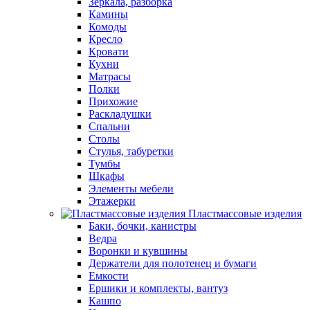
Зеркала, разборка
Камины
Комоды
Кресло
Кровати
Кухни
Матрасы
Полки
Прихожие
Раскладушки
Спальни
Столы
Стулья, табуретки
Тумбы
Шкафы
Элементы мебели
Этажерки
Пластмассовые изделия
Баки, бочки, канистры
Ведра
Воронки и кувшины
Держатели для полотенец и бумаги
Емкости
Ершики и комплекты, вантуз
Кашпо