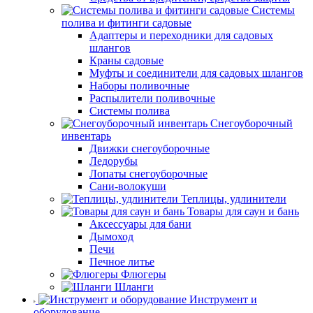
Системы
полива и фитинги садовые
Адаптеры и переходники для садовых
шлангов
Краны садовые
Муфты и соединители для садовых шлангов
Наборы поливочные
Распылители поливочные
Системы полива
Снегоуборочный
инвентарь
Движки снегоуборочные
Ледорубы
Лопаты снегоуборочные
Сани-волокуши
Теплицы, удлинители
Товары для саун и бань
Аксессуары для бани
Дымоход
Печи
Печное литье
Флюгеры
Шланги
Инструмент и
оборудование