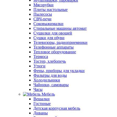
Мультиварки, пароварки
Мясорубки
Плиты настольные
Пылесосы
СВЧ-печи
Соковыжималки
Стиральные машины автомат
Сушилки для овощей
Сушки для обуви
Телевизоры, радиоприемники
Телефонные аппараты
Тепловое оборудование
Термоса
Тостер, хлебопечь
Утюги
Фены, приборы для укладки
Фильтры для воды
Холодильники
Чайники, самовары
Часы
Мебель
Вешалки
Гостиные
Детская корпусная мебель
Диваны