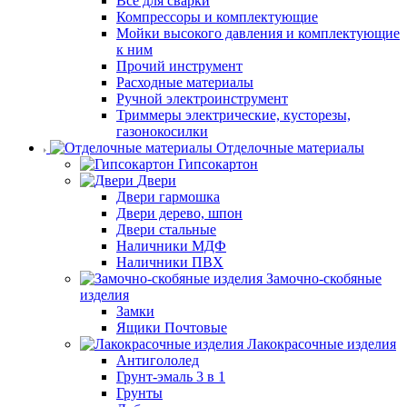
Все для сварки
Компрессоры и комплектующие
Мойки высокого давления и комплектующие
к ним
Прочий инструмент
Расходные материалы
Ручной электроинструмент
Триммеры электрические, кусторезы,
газонокосилки
Отделочные материалы
Гипсокартон
Двери
Двери гармошка
Двери дерево, шпон
Двери стальные
Наличники МДФ
Наличники ПВХ
Замочно-скобяные
изделия
Замки
Ящики Почтовые
Лакокрасочные изделия
Антигололед
Грунт-эмаль 3 в 1
Грунты