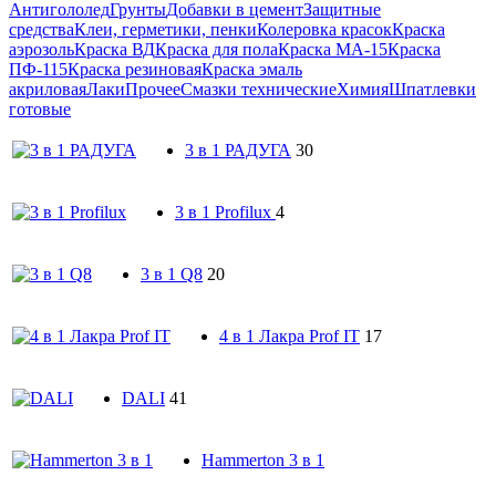
Антигололед
Грунты
Добавки в цемент
Защитные
средства
Клеи, герметики, пенки
Колеровка красок
Краска
аэрозоль
Краска ВД
Краска для пола
Краска МА-15
Краска
ПФ-115
Краска резиновая
Краска эмаль
акриловая
Лаки
Прочее
Смазки технические
Химия
Шпатлевки
готовые
3 в 1 РАДУГА
30
3 в 1 Profilux
4
3 в 1 Q8
20
4 в 1 Лакра Prof IT
17
DALI
41
Hammerton 3 в 1