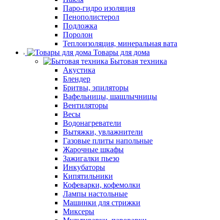
Паро-гидро изоляция
Пенополистерол
Подложка
Поролон
Теплоизоляция, минеральная вата
Товары для дома
Бытовая техника
Акустика
Блендер
Бритвы, эпиляторы
Вафельницы, шашлычницы
Вентиляторы
Весы
Водонагреватели
Вытяжки, увлажнители
Газовые плиты напольные
Жарочные шкафы
Зажигалки пьезо
Инкубаторы
Кипятильники
Кофеварки, кофемолки
Лампы настольные
Машинки для стрижки
Миксеры