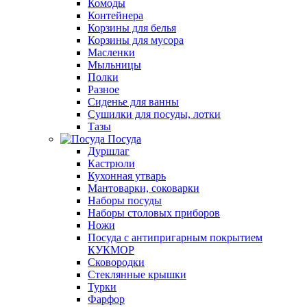
Комоды
Контейнера
Корзины для белья
Корзины для мусора
Масленки
Мыльницы
Полки
Разное
Сиденье для ванны
Сушилки для посуды, лотки
Тазы
Посуда
Дуршлаг
Кастрюли
Кухонная утварь
Мантоварки, соковарки
Наборы посуды
Наборы столовых приборов
Ножи
Посуда с антипригарным покрытием
КУКМОР
Сковородки
Стеклянные крышки
Турки
Фарфор