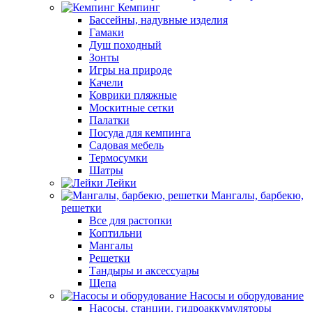
Кемпинг
Бассейны, надувные изделия
Гамаки
Душ походный
Зонты
Игры на природе
Качели
Коврики пляжные
Москитные сетки
Палатки
Посуда для кемпинга
Садовая мебель
Термосумки
Шатры
Лейки
Мангалы, барбекю,
решетки
Все для растопки
Коптильни
Мангалы
Решетки
Тандыры и аксессуары
Щепа
Насосы и оборудование
Насосы, станции, гидроаккумуляторы