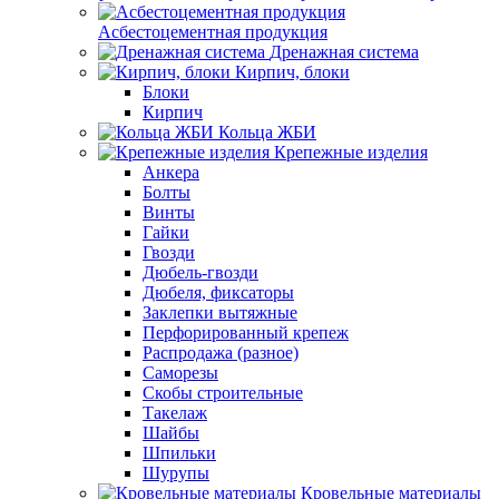
Асбестоцементная продукция
Дренажная система
Кирпич, блоки
Блоки
Кирпич
Кольца ЖБИ
Крепежные изделия
Анкера
Болты
Винты
Гайки
Гвозди
Дюбель-гвозди
Дюбеля, фиксаторы
Заклепки вытяжные
Перфорированный крепеж
Распродажа (разное)
Саморезы
Скобы строительные
Такелаж
Шайбы
Шпильки
Шурупы
Кровельные материалы