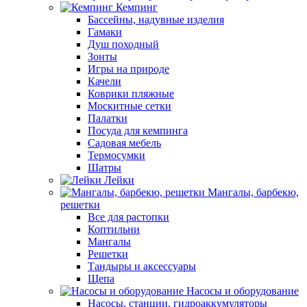
Кемпинг
Бассейны, надувные изделия
Гамаки
Душ походный
Зонты
Игры на природе
Качели
Коврики пляжные
Москитные сетки
Палатки
Посуда для кемпинга
Садовая мебель
Термосумки
Шатры
Лейки
Мангалы, барбекю,
решетки
Все для растопки
Коптильни
Мангалы
Решетки
Тандыры и аксессуары
Щепа
Насосы и оборудование
Насосы, станции, гидроаккумуляторы