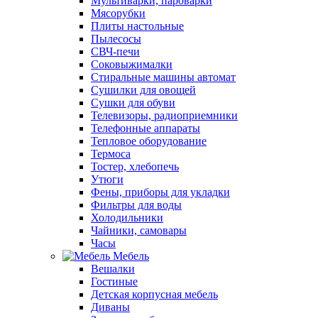
Мультиварки, пароварки
Мясорубки
Плиты настольные
Пылесосы
СВЧ-печи
Соковыжималки
Стиральные машины автомат
Сушилки для овощей
Сушки для обуви
Телевизоры, радиоприемники
Телефонные аппараты
Тепловое оборудование
Термоса
Тостер, хлебопечь
Утюги
Фены, приборы для укладки
Фильтры для воды
Холодильники
Чайники, самовары
Часы
Мебель
Вешалки
Гостиные
Детская корпусная мебель
Диваны