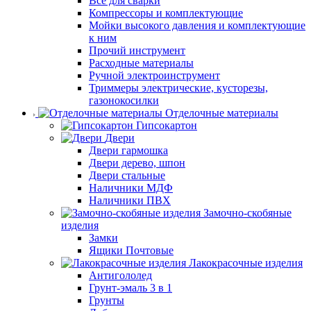
Все для сварки
Компрессоры и комплектующие
Мойки высокого давления и комплектующие
к ним
Прочий инструмент
Расходные материалы
Ручной электроинструмент
Триммеры электрические, кусторезы,
газонокосилки
Отделочные материалы
Гипсокартон
Двери
Двери гармошка
Двери дерево, шпон
Двери стальные
Наличники МДФ
Наличники ПВХ
Замочно-скобяные
изделия
Замки
Ящики Почтовые
Лакокрасочные изделия
Антигололед
Грунт-эмаль 3 в 1
Грунты