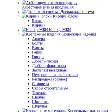
Асбестоцементная продукция
Дренажная система
Кирпич, блоки
Блоки
Кирпич
Кольца ЖБИ
Крепежные изделия
Анкера
Болты
Винты
Гайки
Гвозди
Дюбель-гвозди
Дюбеля, фиксаторы
Заклепки вытяжные
Перфорированный крепеж
Распродажа (разное)
Саморезы
Скобы строительные
Такелаж
Шайбы
Шпильки
Шурупы
Кровельные материалы