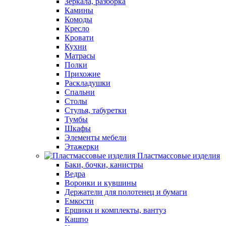
Зеркала, разборка
Камины
Комоды
Кресло
Кровати
Кухни
Матрасы
Полки
Прихожие
Раскладушки
Спальни
Столы
Стулья, табуретки
Тумбы
Шкафы
Элементы мебели
Этажерки
Пластмассовые изделия
Баки, бочки, канистры
Ведра
Воронки и кувшины
Держатели для полотенец и бумаги
Емкости
Ершики и комплекты, вантуз
Кашпо