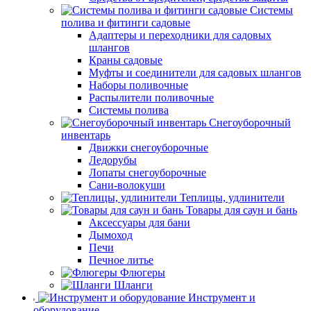
Системы
полива и фитинги садовые
Адаптеры и переходники для садовых
шлангов
Краны садовые
Муфты и соединители для садовых шлангов
Наборы поливочные
Распылители поливочные
Системы полива
Снегоуборочный
инвентарь
Движки снегоуборочные
Ледорубы
Лопаты снегоуборочные
Сани-волокуши
Теплицы, удлинители
Товары для саун и бань
Аксессуары для бани
Дымоход
Печи
Печное литье
Флюгеры
Шланги
Инструмент и
оборудование