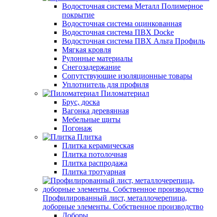
Водосточная система Металл Полимерное
покрытие
Водосточная система оцинкованная
Водосточная система ПВХ Docke
Водосточная система ПВХ Альта Профиль
Мягкая кровля
Рулонные материалы
Снегозадержание
Сопутствуюшие изоляционные товары
Уплотнитель для профиля
Пиломатериал
Брус, доска
Вагонка деревянная
Мебельные щиты
Погонаж
Плитка
Плитка керамическая
Плитка потолочная
Плитка распродажа
Плитка тротуарная
Профилированный лист, металлочерепица,
доборные элементы. Собственное производство
Доборы