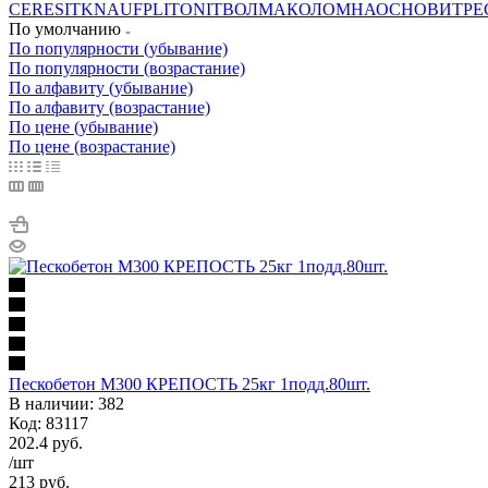
CERESIT
KNAUF
PLITONIT
ВОЛМА
КОЛОМНА
ОСНОВИТ
РЕ
По умолчанию
По популярности (убывание)
По популярности (возрастание)
По алфавиту (убывание)
По алфавиту (возрастание)
По цене (убывание)
По цене (возрастание)
Пескобетон М300 КРЕПОСТЬ 25кг 1подд.80шт.
В наличии: 382
Код: 83117
202.4
руб.
/шт
213
руб.