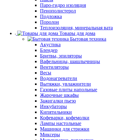
Паро-гидро изоляция
Пенополистерол
Подложка
Поролон
Теплоизоляция, минеральная вата
Товары для дома
Бытовая техника
Акустика
Блендер
Бритвы, эпиляторы
Вафельницы, шашлычницы
Вентиляторы
Весы
Водонагреватели
Вытяжки, увлажнители
Газовые плиты напольные
Жарочные шкафы
Зажигалки пьезо
Инкубаторы
Кипятильники
Кофеварки, кофемолки
Лампы настольные
Машинки для стрижки
Миксеры