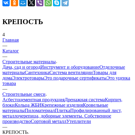
КРЕПОСТЬ
4
Главная
—
Каталог
—
Строительные материалы
Дача, сад и огород
Инструмент и оборудование
Отделочные
материалы
Сантехника
Система вентиляции
Товары для
дома
Электротовары
Это подарочные сертификаты
Это уценка
товара
—
Строительные смеси
Асбестоцементная продукция
Дренажная система
Кирпич,
блоки
Кольца ЖБИ
Крепежные изделия
Кровельные
материалы
Пиломатериал
Плитка
Профилированный лист,
металлочерепица, доборные элементы. Собственное
производство
Сортовой металл
Утеплители
—
КРЕПОСТЬ