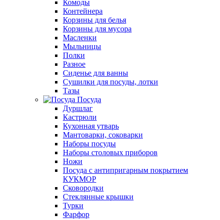
Комоды
Контейнера
Корзины для белья
Корзины для мусора
Масленки
Мыльницы
Полки
Разное
Сиденье для ванны
Сушилки для посуды, лотки
Тазы
Посуда
Дуршлаг
Кастрюли
Кухонная утварь
Мантоварки, соковарки
Наборы посуды
Наборы столовых приборов
Ножи
Посуда с антипригарным покрытием
КУКМОР
Сковородки
Стеклянные крышки
Турки
Фарфор