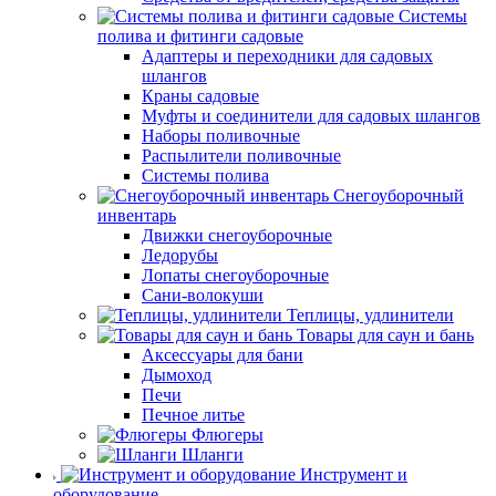
Системы
полива и фитинги садовые
Адаптеры и переходники для садовых
шлангов
Краны садовые
Муфты и соединители для садовых шлангов
Наборы поливочные
Распылители поливочные
Системы полива
Снегоуборочный
инвентарь
Движки снегоуборочные
Ледорубы
Лопаты снегоуборочные
Сани-волокуши
Теплицы, удлинители
Товары для саун и бань
Аксессуары для бани
Дымоход
Печи
Печное литье
Флюгеры
Шланги
Инструмент и
оборудование