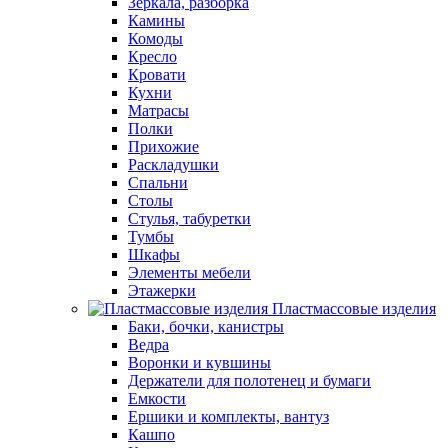
Зеркала, разборка
Камины
Комоды
Кресло
Кровати
Кухни
Матрасы
Полки
Прихожие
Раскладушки
Спальни
Столы
Стулья, табуретки
Тумбы
Шкафы
Элементы мебели
Этажерки
Пластмассовые изделия
Баки, бочки, канистры
Ведра
Воронки и кувшины
Держатели для полотенец и бумаги
Емкости
Ершики и комплекты, вантуз
Кашпо