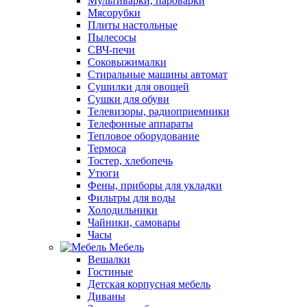
Мультиварки, пароварки
Мясорубки
Плиты настольные
Пылесосы
СВЧ-печи
Соковыжималки
Стиральные машины автомат
Сушилки для овощей
Сушки для обуви
Телевизоры, радиоприемники
Телефонные аппараты
Тепловое оборудование
Термоса
Тостер, хлебопечь
Утюги
Фены, приборы для укладки
Фильтры для воды
Холодильники
Чайники, самовары
Часы
Мебель
Вешалки
Гостиные
Детская корпусная мебель
Диваны