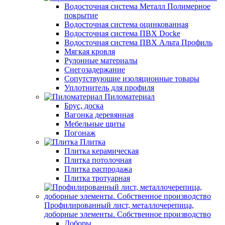
Водосточная система Металл Полимерное
покрытие
Водосточная система оцинкованная
Водосточная система ПВХ Docke
Водосточная система ПВХ Альта Профиль
Мягкая кровля
Рулонные материалы
Снегозадержание
Сопутствуюшие изоляционные товары
Уплотнитель для профиля
Пиломатериал
Брус, доска
Вагонка деревянная
Мебельные щиты
Погонаж
Плитка
Плитка керамическая
Плитка потолочная
Плитка распродажа
Плитка тротуарная
Профилированный лист, металлочерепица,
доборные элементы. Собственное производство
Доборы