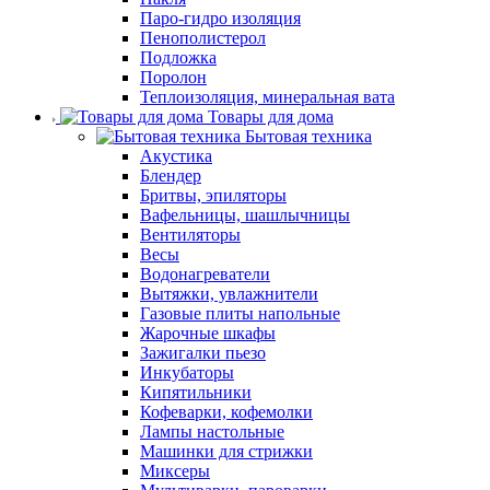
Паро-гидро изоляция
Пенополистерол
Подложка
Поролон
Теплоизоляция, минеральная вата
Товары для дома
Бытовая техника
Акустика
Блендер
Бритвы, эпиляторы
Вафельницы, шашлычницы
Вентиляторы
Весы
Водонагреватели
Вытяжки, увлажнители
Газовые плиты напольные
Жарочные шкафы
Зажигалки пьезо
Инкубаторы
Кипятильники
Кофеварки, кофемолки
Лампы настольные
Машинки для стрижки
Миксеры