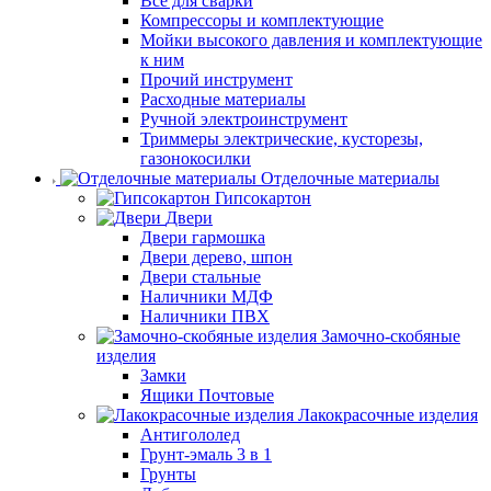
Все для сварки
Компрессоры и комплектующие
Мойки высокого давления и комплектующие
к ним
Прочий инструмент
Расходные материалы
Ручной электроинструмент
Триммеры электрические, кусторезы,
газонокосилки
Отделочные материалы
Гипсокартон
Двери
Двери гармошка
Двери дерево, шпон
Двери стальные
Наличники МДФ
Наличники ПВХ
Замочно-скобяные
изделия
Замки
Ящики Почтовые
Лакокрасочные изделия
Антигололед
Грунт-эмаль 3 в 1
Грунты