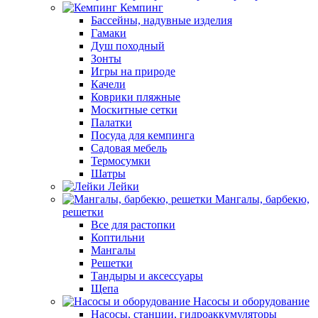
Кемпинг
Бассейны, надувные изделия
Гамаки
Душ походный
Зонты
Игры на природе
Качели
Коврики пляжные
Москитные сетки
Палатки
Посуда для кемпинга
Садовая мебель
Термосумки
Шатры
Лейки
Мангалы, барбекю,
решетки
Все для растопки
Коптильни
Мангалы
Решетки
Тандыры и аксессуары
Щепа
Насосы и оборудование
Насосы, станции, гидроаккумуляторы