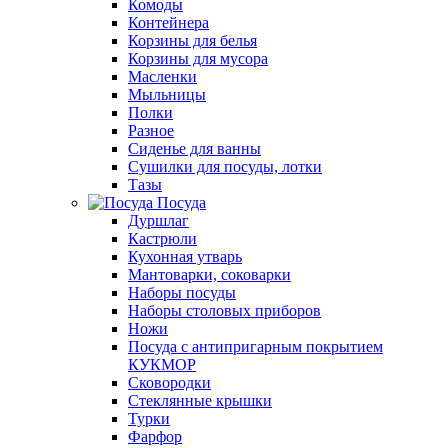
Комоды
Контейнера
Корзины для белья
Корзины для мусора
Масленки
Мыльницы
Полки
Разное
Сиденье для ванны
Сушилки для посуды, лотки
Тазы
Посуда
Дуршлаг
Кастрюли
Кухонная утварь
Мантоварки, соковарки
Наборы посуды
Наборы столовых приборов
Ножи
Посуда с антипригарным покрытием
КУКМОР
Сковородки
Стеклянные крышки
Турки
Фарфор