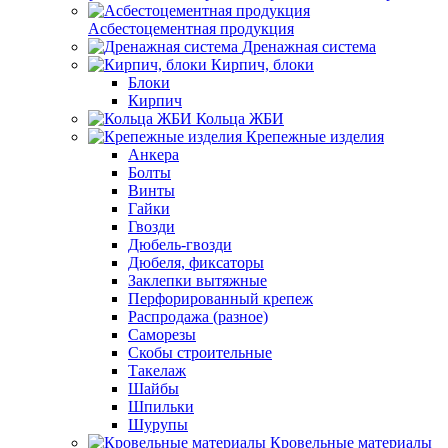
Асбестоцементная продукция
Дренажная система
Кирпич, блоки
Блоки
Кирпич
Кольца ЖБИ
Крепежные изделия
Анкера
Болты
Винты
Гайки
Гвозди
Дюбель-гвозди
Дюбеля, фиксаторы
Заклепки вытяжные
Перфорированный крепеж
Распродажа (разное)
Саморезы
Скобы строительные
Такелаж
Шайбы
Шпильки
Шурупы
Кровельные материалы