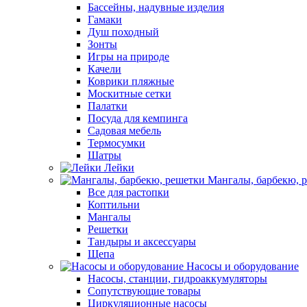
Бассейны, надувные изделия
Гамаки
Душ походный
Зонты
Игры на природе
Качели
Коврики пляжные
Москитные сетки
Палатки
Посуда для кемпинга
Садовая мебель
Термосумки
Шатры
Лейки
Мангалы, барбекю, 
Все для растопки
Коптильни
Мангалы
Решетки
Тандыры и аксессуары
Щепа
Насосы и оборудование
Насосы, станции, гидроаккумуляторы
Сопутствующие товары
Циркуляционные насосы