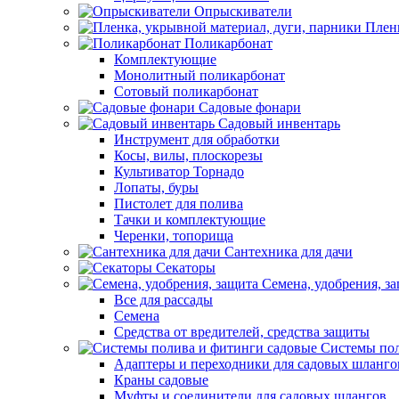
Опрыскиватели
Пленк
Поликарбонат
Комплектующие
Монолитный поликарбонат
Сотовый поликарбонат
Садовые фонари
Садовый инвентарь
Инструмент для обработки
Косы, вилы, плоскорезы
Культиватор Торнадо
Лопаты, буры
Пистолет для полива
Тачки и комплектующие
Черенки, топорища
Сантехника для дачи
Секаторы
Семена, удобрения, з
Все для рассады
Семена
Средства от вредителей, средства защиты
Системы пол
Адаптеры и переходники для садовых шланго
Краны садовые
Муфты и соединители для садовых шлангов