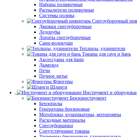
Наборы поливочные
Распылители поливочные
Системы полива
Снегоуборочный инв
Движки снегоуборочные
Ледорубы
Лопаты снегоуборочные
Сани-волокуши
Теплицы, удлинители
Товары для саун и бань
Аксессуары для бани
Дымоход
Печи
Печное литье
Флюгеры
Шланги
Инструмент и оборудова
Бензоинструмент
Бензопилы
Генераторы бензиновые
Мотоблоки, культиваторы, мотопомпы
Расходные материалы
Снегоуборщики
Сопутствующие товары
Триммеры бензиновые, газонокосилки