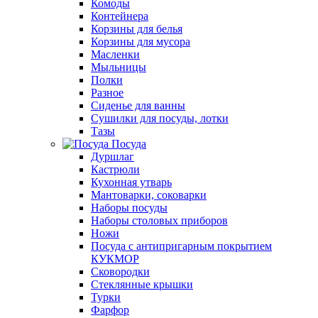
Комоды
Контейнера
Корзины для белья
Корзины для мусора
Масленки
Мыльницы
Полки
Разное
Сиденье для ванны
Сушилки для посуды, лотки
Тазы
Посуда
Дуршлаг
Кастрюли
Кухонная утварь
Мантоварки, соковарки
Наборы посуды
Наборы столовых приборов
Ножи
Посуда с антипригарным покрытием
КУКМОР
Сковородки
Стеклянные крышки
Турки
Фарфор