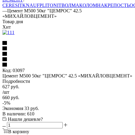
CERESIT
KNAUF
PLITONIT
ВОЛМА
КОЛОМНА
КРЕПОСТЬ
О
—
Цемент М500 50кг "ЦЕМРОС" 42.5
«МИХАЙЛОВЦЕМЕНТ»
Товар дня
Хит
Код:
03097
Цемент М500 50кг "ЦЕМРОС" 42.5 «МИХАЙЛОВЦЕМЕНТ»
Подробности
627
руб.
/шт
660
руб.
-
5
%
Экономия
33
руб.
В наличии
: 610
Нашли дешевле?
В корзину