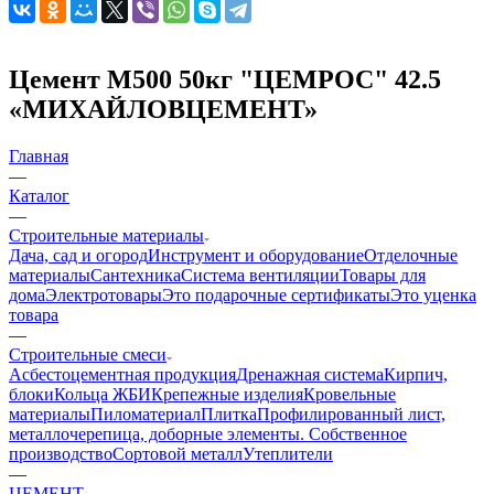
Цемент М500 50кг "ЦЕМРОС" 42.5
«МИХАЙЛОВЦЕМЕНТ»
Главная
—
Каталог
—
Строительные материалы
Дача, сад и огород
Инструмент и оборудование
Отделочные
материалы
Сантехника
Система вентиляции
Товары для
дома
Электротовары
Это подарочные сертификаты
Это уценка
товара
—
Строительные смеси
Асбестоцементная продукция
Дренажная система
Кирпич,
блоки
Кольца ЖБИ
Крепежные изделия
Кровельные
материалы
Пиломатериал
Плитка
Профилированный лист,
металлочерепица, доборные элементы. Собственное
производство
Сортовой металл
Утеплители
—
ЦЕМЕНТ