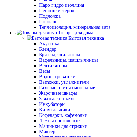
Паро-гидро изоляция
Пенополистерол
Подложка
Поролон
Теплоизоляция, минеральная вата
Товары для дома
Бытовая техника
Акустика
Блендер
Бритвы, эпиляторы
Вафельницы, шашлычницы
Вентиляторы
Весы
Водонагреватели
Вытяжки, увлажнители
Газовые плиты напольные
Жарочные шкафы
Зажигалки пьезо
Инкубаторы
Кипятильники
Кофеварки, кофемолки
Лампы настольные
Машинки для стрижки
Миксеры