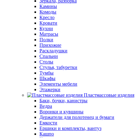
Зеркала, разборка
Камины
Комоды
Кресло
Кровати
Кухни
Матрасы
Полки
Прихожие
Раскладушки
Спальни
Столы
Стулья, табуретки
Тумбы
Шкафы
Элементы мебели
Этажерки
Пластмассовые изделия
Баки, бочки, канистры
Ведра
Воронки и кувшины
Держатели для полотенец и бумаги
Емкости
Ершики и комплекты, вантуз
Кашпо