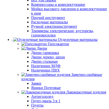
Все для сварки
Компрессоры и комплектующие
Мойки высокого давления и комплектующие
к ним
Прочий инструмент
Расходные материалы
Ручной электроинструмент
Триммеры электрические, кусторезы,
газонокосилки
Отделочные материалы
Гипсокартон
Двери
Двери гармошка
Двери дерево, шпон
Двери стальные
Наличники МДФ
Наличники ПВХ
Замочно-скобяные
изделия
Замки
Ящики Почтовые
Лакокрасочные изделия
Антигололед
Грунт-эмаль 3 в 1
Грунты