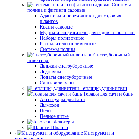
Системы
полива и фитинги садовые
Адаптеры и переходники для садовых
шлангов
Краны садовые
Муфты и соединители для садовых шлангов
Наборы поливочные
Распылители поливочные
Системы полива
Снегоуборочный
инвентарь
Движки снегоуборочные
Ледорубы
Лопаты снегоуборочные
Сани-волокуши
Теплицы, удлинители
Товары для саун и бань
Аксессуары для бани
Дымоход
Печи
Печное литье
Флюгеры
Шланги
Инструмент и
оборудование