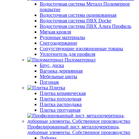
Водосточная система Металл Полимерное
покрытие
Водосточная система оцинкованная
Водосточная система ПВХ Docke
Водосточная система ПВХ Альта Профиль
Мягкая кровля
Рулонные материалы
Снегозадержание
Сопутствуюшие изоляционные товары
Уплотнитель для профиля
Пиломатериал
Брус, доска
Вагонка деревянная
Мебельные щиты
Погонаж
Плитка
Плитка керамическая
Плитка потолочная
Плитка распродажа
Плитка тротуарная
Профилированный лист, металлочерепица,
доборные элементы. Собственное производство
Доборы