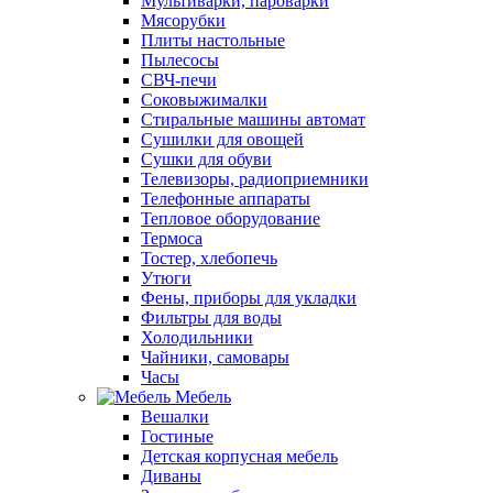
Мультиварки, пароварки
Мясорубки
Плиты настольные
Пылесосы
СВЧ-печи
Соковыжималки
Стиральные машины автомат
Сушилки для овощей
Сушки для обуви
Телевизоры, радиоприемники
Телефонные аппараты
Тепловое оборудование
Термоса
Тостер, хлебопечь
Утюги
Фены, приборы для укладки
Фильтры для воды
Холодильники
Чайники, самовары
Часы
Мебель
Вешалки
Гостиные
Детская корпусная мебель
Диваны