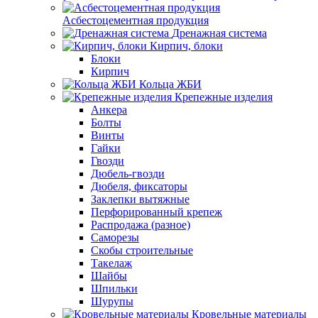
Асбестоцементная продукция
Дренажная система
Кирпич, блоки
Блоки
Кирпич
Кольца ЖБИ
Крепежные изделия
Анкера
Болты
Винты
Гайки
Гвозди
Дюбель-гвозди
Дюбеля, фиксаторы
Заклепки вытяжные
Перфорированный крепеж
Распродажа (разное)
Саморезы
Скобы строительные
Такелаж
Шайбы
Шпильки
Шурупы
Кровельные материалы