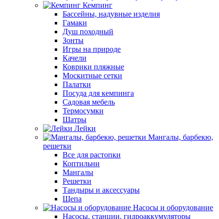
Кемпинг
Бассейны, надувные изделия
Гамаки
Душ походный
Зонты
Игры на природе
Качели
Коврики пляжные
Москитные сетки
Палатки
Посуда для кемпинга
Садовая мебель
Термосумки
Шатры
Лейки
Мангалы, барбекю,
решетки
Все для растопки
Коптильни
Мангалы
Решетки
Тандыры и аксессуары
Щепа
Насосы и оборудование
Насосы, станции, гидроаккумуляторы